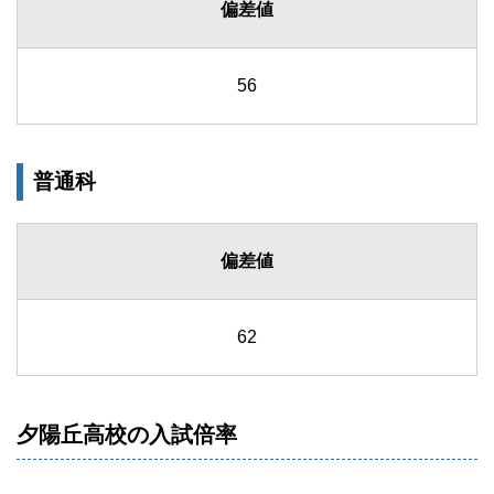
偏差値
56
普通科
偏差値
62
夕陽丘高校の入試倍率