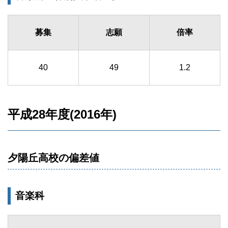
募集
志願
倍率
40
49
1.2
平成28年度(2016年)
夕陽丘高校の偏差値
音楽科