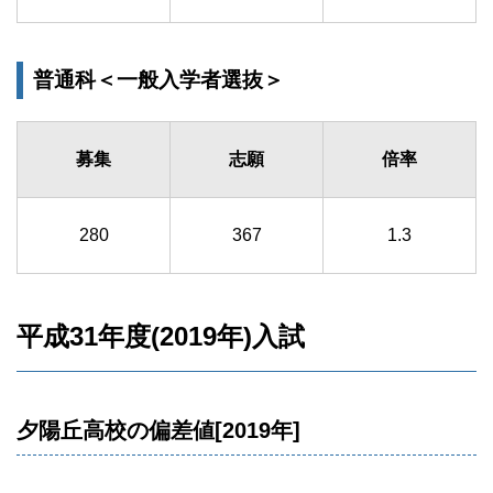
普通科＜一般入学者選抜＞
募集
志願
倍率
280
367
1.3
平成31年度(2019年)入試
夕陽丘高校の偏差値[2019年]