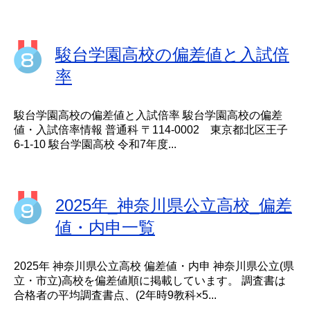
駿台学園高校の偏差値と入試倍
率
駿台学園高校の偏差値と入試倍率 駿台学園高校の偏差
値・入試倍率情報 普通科 〒114-0002 東京都北区王子
6-1-10 駿台学園高校 令和7年度...
2025年_神奈川県公立高校_偏差
値・内申一覧
2025年 神奈川県公立高校 偏差値・内申 神奈川県公立(県
立・市立)高校を偏差値順に掲載しています。 調査書は
合格者の平均調査書点、(2年時9教科×5...