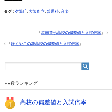
タグ :
夕陽丘
,
大阪府立
,
普通科
,
音楽
「
港南造形高校の偏差値と入試倍率
」
「
咲くやこの花高校の偏差値と入試倍率
」
PV数ランキング
高校の偏差値と入試倍率