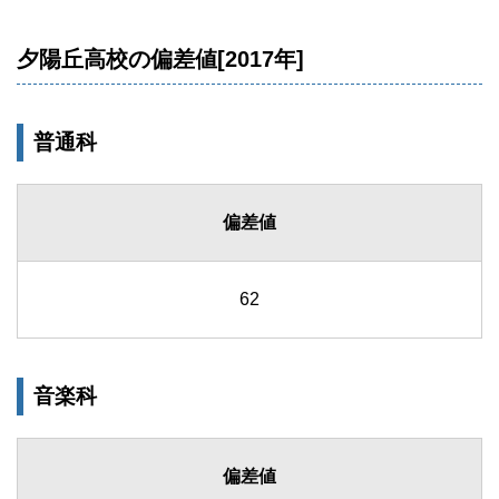
夕陽丘高校の偏差値[2017年]
普通科
偏差値
62
音楽科
偏差値