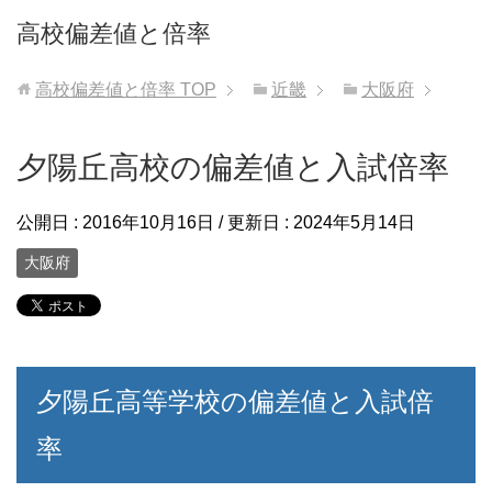
高校偏差値と倍率
高校偏差値と倍率
TOP
近畿
大阪府
夕陽丘高校の偏差値と入試倍率
公開日 :
2016年10月16日
/ 更新日 :
2024年5月14日
大阪府
夕陽丘高等学校の偏差値と入試倍
率