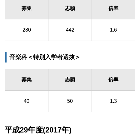
募集
志願
倍率
280
442
1.6
音楽科＜特別入学者選抜＞
募集
志願
倍率
40
50
1.3
平成29年度(2017年)