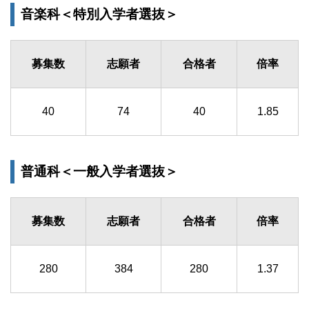
音楽科＜特別入学者選抜＞
募集数
志願者
合格者
倍率
40
74
40
1.85
普通科＜一般入学者選抜＞
募集数
志願者
合格者
倍率
280
384
280
1.37