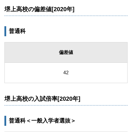
堺上高校の偏差値[2020年]
普通科
偏差値
42
堺上高校の入試倍率[2020年]
普通科＜一般入学者選抜＞