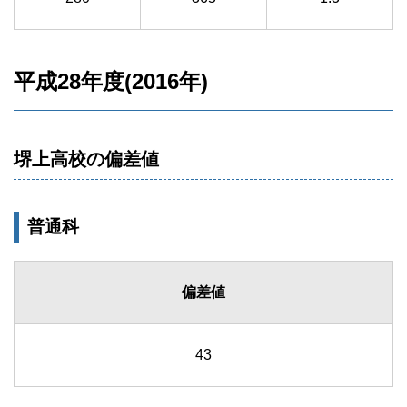
平成28年度(2016年)
堺上高校の偏差値
普通科
偏差値
43