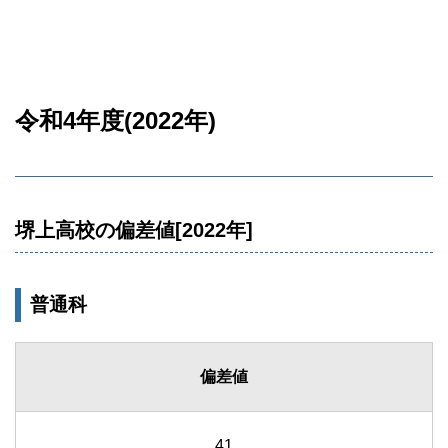
令和4年度(2022年)
堺上高校の偏差値[2022年]
普通科
偏差値
41