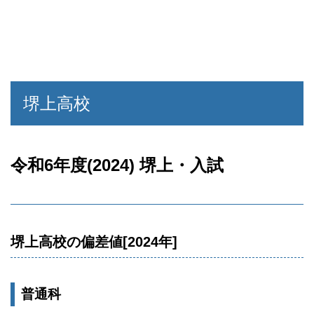
堺上高校
令和6年度(2024) 堺上・入試
堺上高校の偏差値[2024年]
普通科