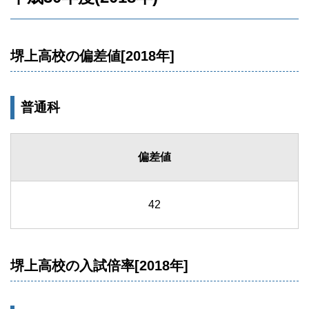
堺上高校の偏差値[2018年]
普通科
偏差値
42
堺上高校の入試倍率[2018年]