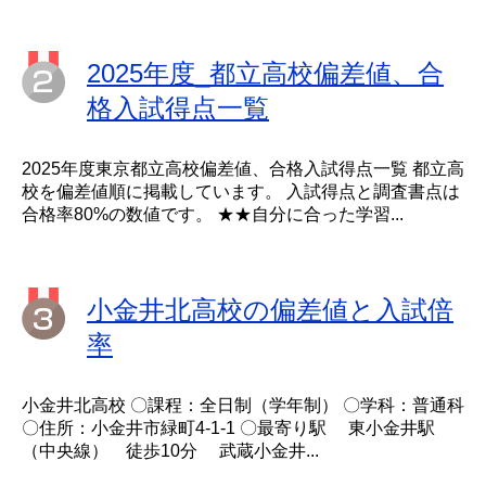
2025年度_都立高校偏差値、合
格入試得点一覧
2025年度東京都立高校偏差値、合格入試得点一覧 都立高
校を偏差値順に掲載しています。 入試得点と調査書点は
合格率80%の数値です。 ★★自分に合った学習...
小金井北高校の偏差値と入試倍
率
小金井北高校 〇課程：全日制（学年制） 〇学科：普通科
〇住所：小金井市緑町4-1-1 〇最寄り駅 東小金井駅
（中央線） 徒歩10分 武蔵小金井...