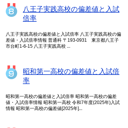
八王子実践高校の偏差値と入試
倍率
八王子実践高校の偏差値と入試倍率 八王子実践高校の偏
差値・入試倍率情報 普通科 〒193-0931 東京都八王子
市台町1-6-15 八王子実践高校 ...
昭和第一高校の偏差値と入試倍
率
昭和第一高校の偏差値と入試倍率 昭和第一高校の偏差
値・入試倍率情報 昭和第一高校 令和7年度(2025年)入試
情報 昭和第一高校の偏差値[2025年]...