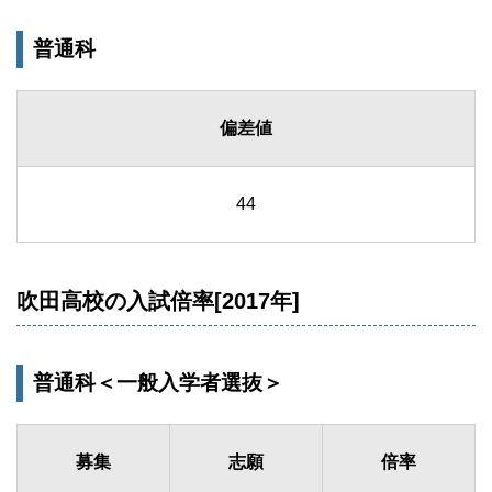
普通科
偏差値
44
吹田高校の入試倍率[2017年]
普通科＜一般入学者選抜＞
募集
志願
倍率