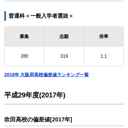
普通科＜一般入学者選抜＞
募集
志願
倍率
280
319
1.1
2018年 大阪府高校偏差値ランキング一覧
平成29年度(2017年)
吹田高校の偏差値[2017年]