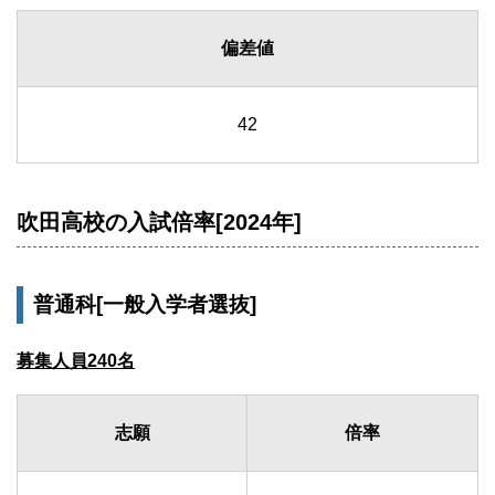
偏差値
42
吹田高校の入試倍率[2024年]
普通科[一般入学者選抜]
募集人員240名
志願
倍率