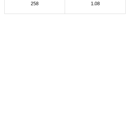
258
1.08