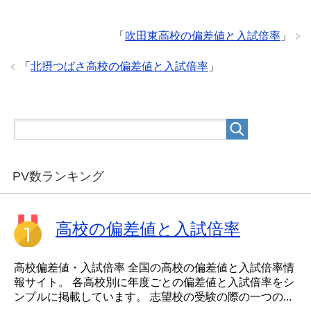
「
吹田東高校の偏差値と入試倍率
」
「
北摂つばさ高校の偏差値と入試倍率
」
PV数ランキング
高校の偏差値と入試倍率
高校偏差値・入試倍率 全国の高校の偏差値と入試倍率情
報サイト。 各高校別に年度ごとの偏差値と入試倍率をシ
ンプルに掲載しています。 志望校の受験の際の一つの...