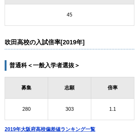
45
吹田高校の入試倍率[2019年]
普通科＜一般入学者選抜＞
募集
志願
倍率
280
303
1.1
2019年大阪府高校偏差値ランキング一覧