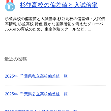
杉並高校の偏差値と入試倍率
杉並高校の偏差値と入試倍率 杉並高校の偏差値・入試倍
率情報 杉並高校 特色 豊かな国際感覚を備えたグローバ
ル人材の育成のため、東京体験スクールなど、...
最近の投稿
2025年_千葉県私立高校偏差値一覧
2025年_千葉県公立高校偏差値一覧