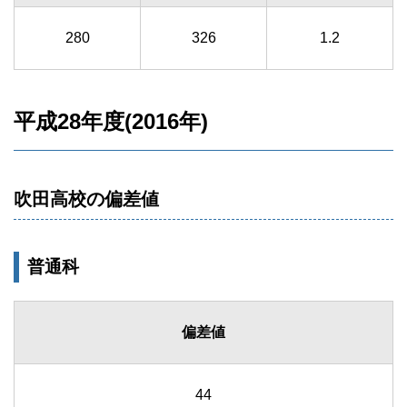
280
326
1.2
平成28年度(2016年)
吹田高校の偏差値
普通科
偏差値
44