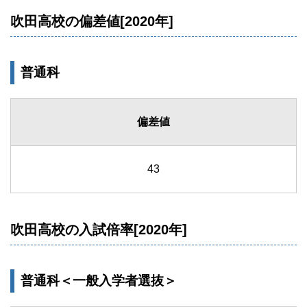
吹田高校の偏差値[2020年]
普通科
偏差値
43
吹田高校の入試倍率[2020年]
普通科＜一般入学者選抜＞