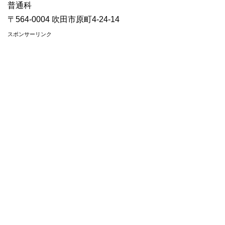
普通科
〒564-0004 吹田市原町4-24-14
スポンサーリンク