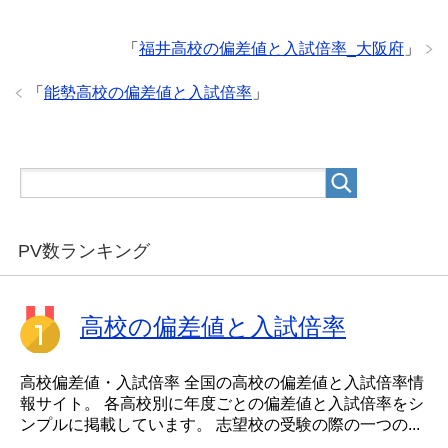
「
福井高校の偏差値と入試倍率_大阪府
」
「
能勢高校の偏差値と入試倍率
」
PV数ランキング
高校の偏差値と入試倍率
高校偏差値・入試倍率 全国の高校の偏差値と入試倍率情
報サイト。 各高校別に年度ごとの偏差値と入試倍率をシ
ンプルに掲載しています。 志望校の受験の際の一つの...