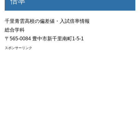
倍率
千里青雲高校の偏差値・入試倍率情報
総合学科
〒565-0084 豊中市新千里南町1-5-1
スポンサーリンク