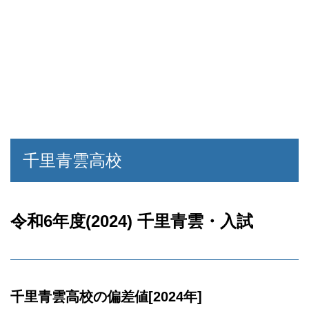
千里青雲高校
令和6年度(2024) 千里青雲・入試
千里青雲高校の偏差値[2024年]