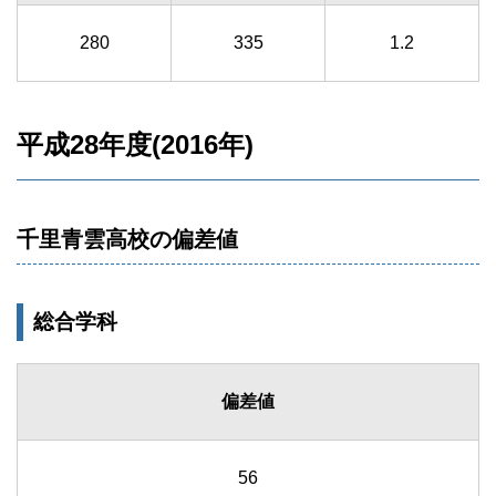
280
335
1.2
平成28年度(2016年)
千里青雲高校の偏差値
総合学科
偏差値
56