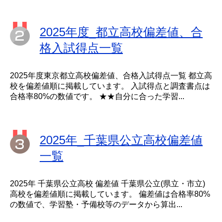
2025年度_都立高校偏差値、合
格入試得点一覧
2025年度東京都立高校偏差値、合格入試得点一覧 都立高
校を偏差値順に掲載しています。 入試得点と調査書点は
合格率80%の数値です。 ★★自分に合った学習...
2025年_千葉県公立高校偏差値
一覧
2025年 千葉県公立高校 偏差値 千葉県公立(県立・市立)
高校を偏差値順に掲載しています。 偏差値は合格率80%
の数値で、学習塾・予備校等のデータから算出...