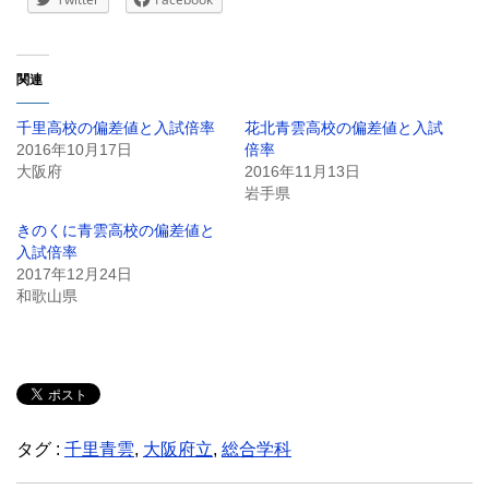
関連
千里高校の偏差値と入試倍率
花北青雲高校の偏差値と入試
2016年10月17日
倍率
大阪府
2016年11月13日
岩手県
きのくに青雲高校の偏差値と
入試倍率
2017年12月24日
和歌山県
タグ :
千里青雲
,
大阪府立
,
総合学科