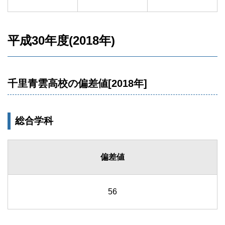
平成30年度(2018年)
千里青雲高校の偏差値[2018年]
総合学科
偏差値
56