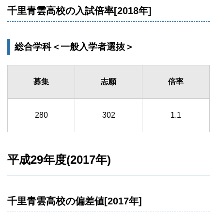
千里青雲高校の入試倍率[2018年]
総合学科＜一般入学者選抜＞
募集
志願
倍率
280
302
1.1
平成29年度(2017年)
千里青雲高校の偏差値[2017年]