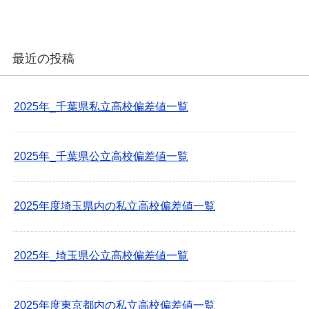
最近の投稿
2025年_千葉県私立高校偏差値一覧
2025年_千葉県公立高校偏差値一覧
2025年度埼玉県内の私立高校偏差値一覧
2025年_埼玉県公立高校偏差値一覧
2025年度東京都内の私立高校偏差値一覧