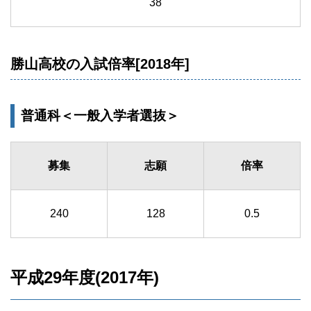
38
勝山高校の入試倍率[2018年]
普通科＜一般入学者選抜＞
募集
志願
倍率
240
128
0.5
平成29年度(2017年)