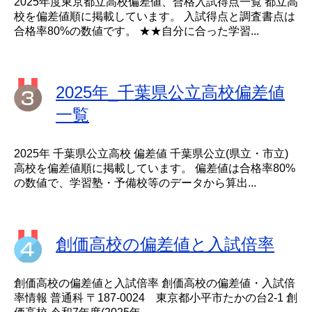
2025年度東京都立高校偏差値、合格入試得点一覧 都立高
校を偏差値順に掲載しています。 入試得点と調査書点は
合格率80%の数値です。 ★★自分に合った学習...
2025年_千葉県公立高校偏差値
一覧
2025年 千葉県公立高校 偏差値 千葉県公立(県立・市立)
高校を偏差値順に掲載しています。 偏差値は合格率80%
の数値で、学習塾・予備校等のデータから算出...
創価高校の偏差値と入試倍率
創価高校の偏差値と入試倍率 創価高校の偏差値・入試倍
率情報 普通科 〒187-0024 東京都小平市たかの台2-1 創