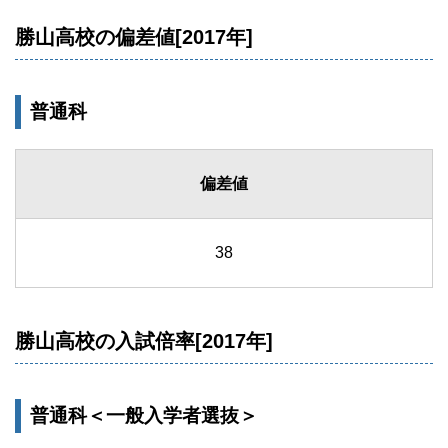
勝山高校の偏差値[2017年]
普通科
偏差値
38
勝山高校の入試倍率[2017年]
普通科＜一般入学者選抜＞