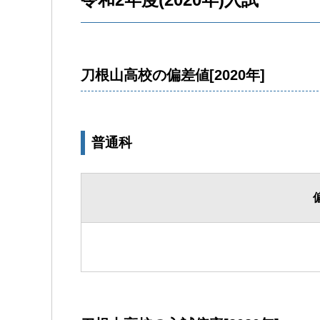
刀根山高校の偏差値[2020年]
普通科