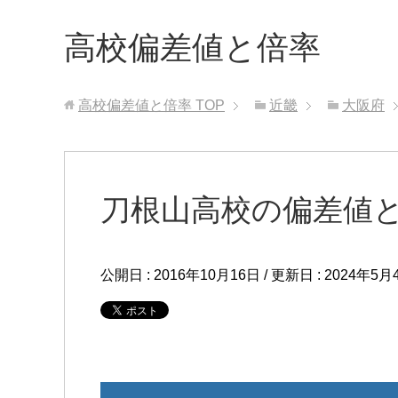
高校偏差値と倍率
高校偏差値と倍率
TOP
近畿
大阪府
刀根山高校の偏差値
公開日 :
2016年10月16日
/ 更新日 :
2024年5月