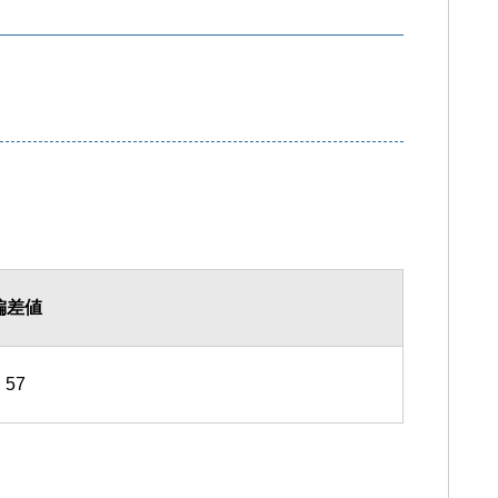
偏差値
57