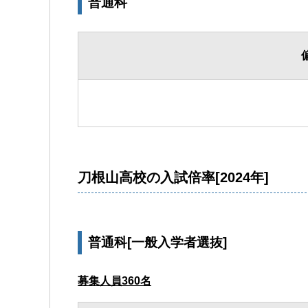
普通科
刀根山高校の入試倍率[2024年]
普通科[一般入学者選抜]
募集人員360名