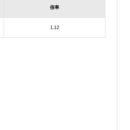
倍率
1.12