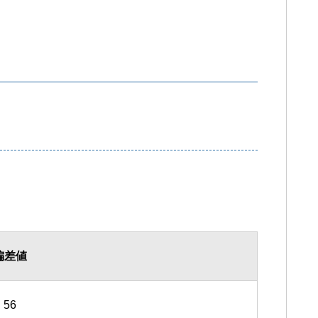
偏差値
56