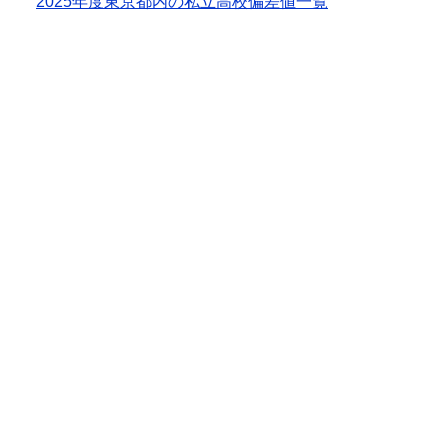
2025年度東京都内の私立高校偏差値一覧