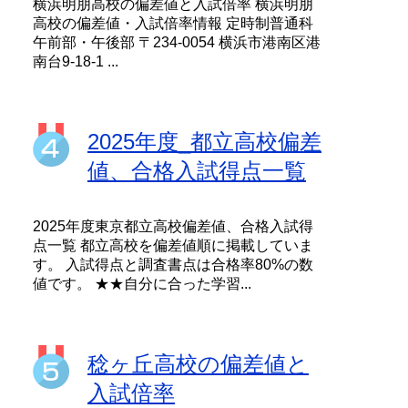
横浜明朋高校の偏差値と入試倍率 横浜明朋
高校の偏差値・入試倍率情報 定時制普通科
午前部・午後部 〒234-0054 横浜市港南区港
南台9-18-1 ...
2025年度_都立高校偏差
値、合格入試得点一覧
2025年度東京都立高校偏差値、合格入試得
点一覧 都立高校を偏差値順に掲載していま
す。 入試得点と調査書点は合格率80%の数
値です。 ★★自分に合った学習...
稔ヶ丘高校の偏差値と
入試倍率