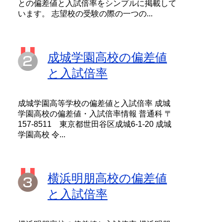
との偏差値と入試倍率をシンプルに掲載して
います。 志望校の受験の際の一つの...
成城学園高校の偏差値
と入試倍率
成城学園高等学校の偏差値と入試倍率 成城
学園高校の偏差値・入試倍率情報 普通科 〒
157-8511 東京都世田谷区成城6-1-20 成城
学園高校 令...
横浜明朋高校の偏差値
と入試倍率