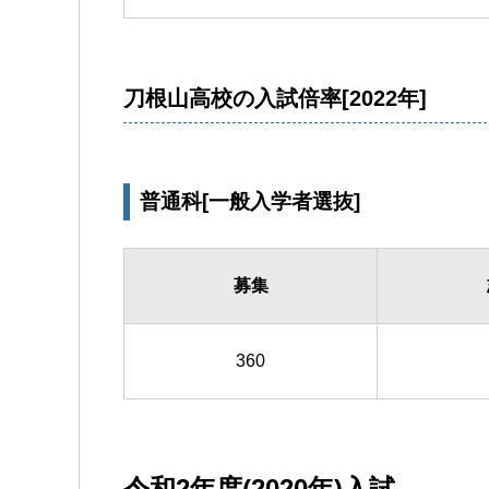
刀根山高校の入試倍率[2022年]
普通科[一般入学者選抜]
募集
360
令和2年度(2020年)入試