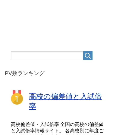
PV数ランキング
高校の偏差値と入試倍
率
高校偏差値・入試倍率 全国の高校の偏差値
と入試倍率情報サイト。 各高校別に年度ご