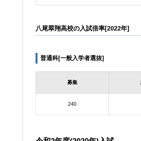
八尾翠翔高校の入試倍率[2022年]
普通科[一般入学者選抜]
募集
240
令和2年度(2020年)入試