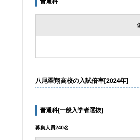
普通科
八尾翠翔高校の入試倍率[2024年]
普通科[一般入学者選抜]
募集人員240名