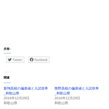
共有:
Twitter
Facebook
関連
新翔高校の偏差値と入試倍率
熊野高校の偏差値と入試倍率
_和歌山県
_和歌山県
2016年12月29日
2016年12月29日
和歌山県
和歌山県