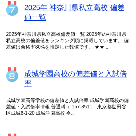
2025年 神奈川県私立高校 偏差
値一覧
2025年神奈川県私立高校偏差値一覧 2025年の神奈川県
私立高校の偏差値をランキング順に掲載しています。 偏
差値は合格率80%を推定した数値です。 ★★...
成城学園高校の偏差値と入試倍
率
成城学園高等学校の偏差値と入試倍率 成城学園高校の偏
差値・入試倍率情報 普通科 〒157-8511 東京都世田谷
区成城6-1-20 成城学園高校 令...