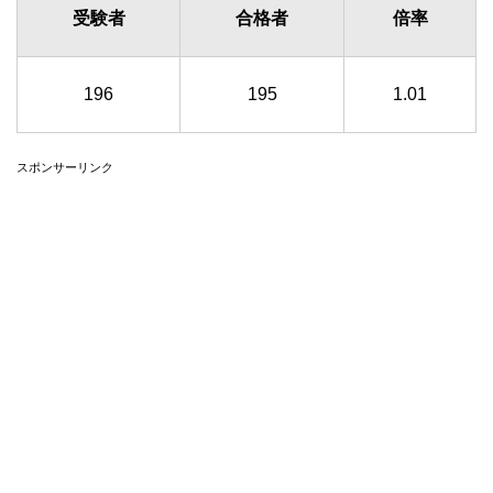
受験者
合格者
倍率
196
195
1.01
スポンサーリンク