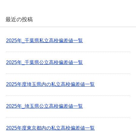
最近の投稿
2025年_千葉県私立高校偏差値一覧
2025年_千葉県公立高校偏差値一覧
2025年度埼玉県内の私立高校偏差値一覧
2025年_埼玉県公立高校偏差値一覧
2025年度東京都内の私立高校偏差値一覧