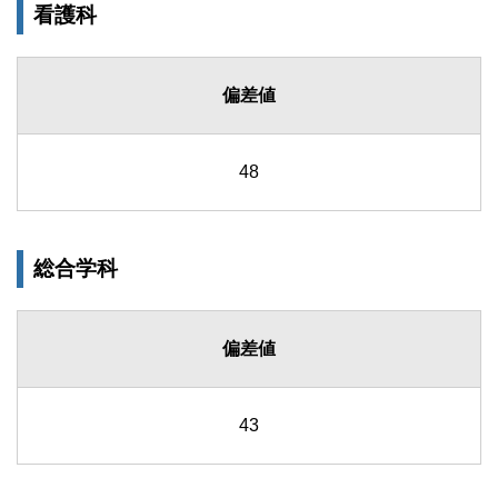
看護科
偏差値
48
総合学科
偏差値
43