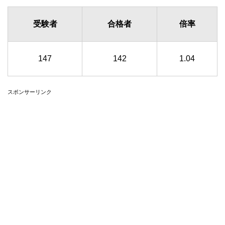
受験者
合格者
倍率
147
142
1.04
スポンサーリンク