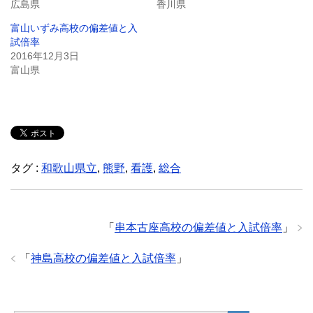
広島県
香川県
富山いずみ高校の偏差値と入
試倍率
2016年12月3日
富山県
タグ :
和歌山県立
,
熊野
,
看護
,
総合
「
串本古座高校の偏差値と入試倍率
」
「
神島高校の偏差値と入試倍率
」