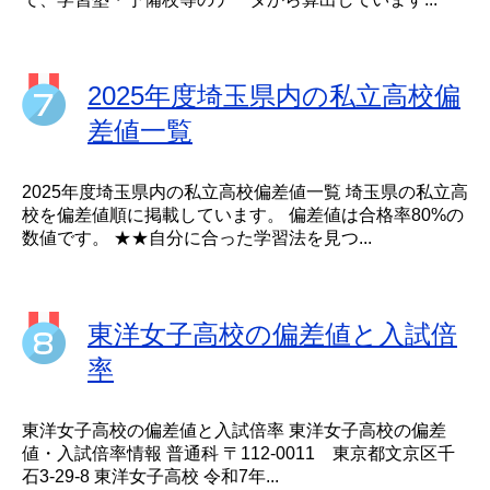
2025年度埼玉県内の私立高校偏
差値一覧
2025年度埼玉県内の私立高校偏差値一覧 埼玉県の私立高
校を偏差値順に掲載しています。 偏差値は合格率80%の
数値です。 ★★自分に合った学習法を見つ...
東洋女子高校の偏差値と入試倍
率
東洋女子高校の偏差値と入試倍率 東洋女子高校の偏差
値・入試倍率情報 普通科 〒112-0011 東京都文京区千
石3-29-8 東洋女子高校 令和7年...