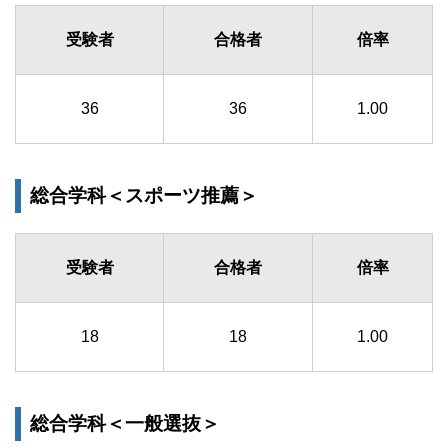
受験者
合格者
倍率
36
36
1.00
総合学科＜スポーツ推薦＞
受験者
合格者
倍率
18
18
1.00
総合学科＜一般選抜＞