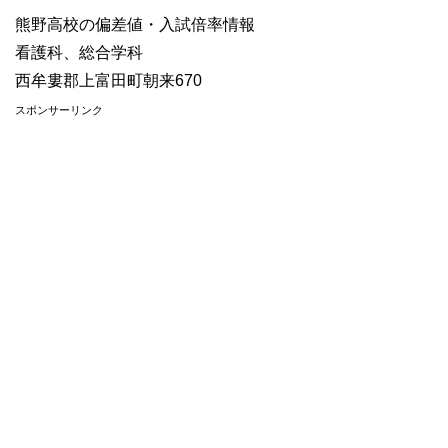
熊野高校の偏差値・入試倍率情報
看護科、総合学科
西牟婁郡上富田町朝来670
スポンサーリンク