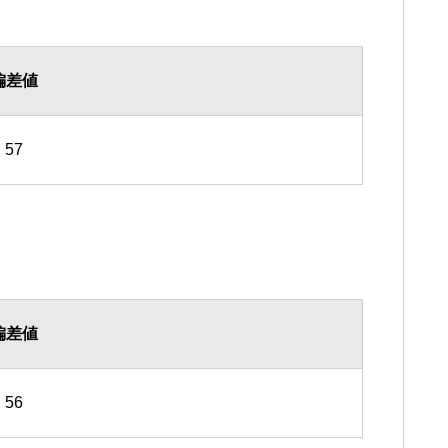
偏差値
57
偏差値
56