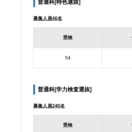
普通科[特色選抜]
募集人員40名
受検
54
普通科[学力検査選抜]
募集人員240名
受検