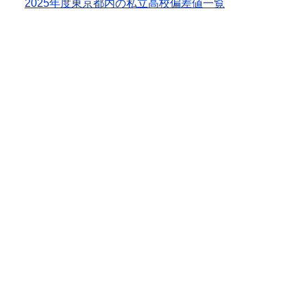
2025年度東京都内の私立高校偏差値一覧