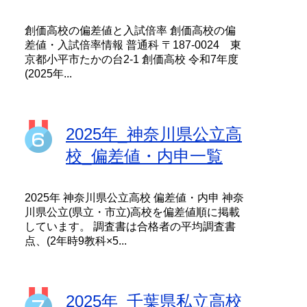
創価高校の偏差値と入試倍率 創価高校の偏
差値・入試倍率情報 普通科 〒187-0024 東
京都小平市たかの台2-1 創価高校 令和7年度
(2025年...
2025年_神奈川県公立高
校_偏差値・内申一覧
2025年 神奈川県公立高校 偏差値・内申 神奈
川県公立(県立・市立)高校を偏差値順に掲載
しています。 調査書は合格者の平均調査書
点、(2年時9教科×5...
2025年_千葉県私立高校