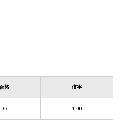
合格
倍率
36
1.00