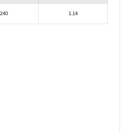
240
1.14