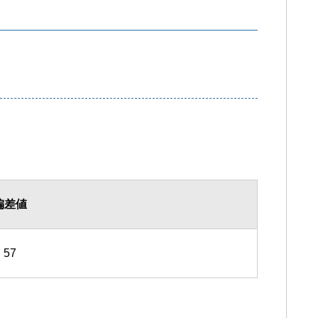
偏差値
57