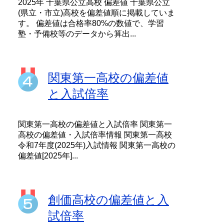
2025年 千葉県公立高校 偏差値 千葉県公立
(県立・市立)高校を偏差値順に掲載していま
す。 偏差値は合格率80%の数値で、学習
塾・予備校等のデータから算出...
関東第一高校の偏差値
と入試倍率
関東第一高校の偏差値と入試倍率 関東第一
高校の偏差値・入試倍率情報 関東第一高校
令和7年度(2025年)入試情報 関東第一高校の
偏差値[2025年]...
創価高校の偏差値と入
試倍率