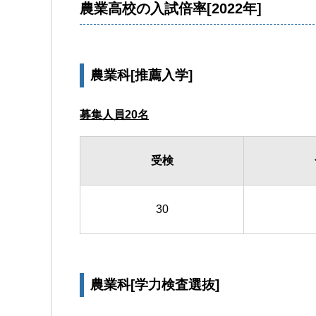
農業高校の入試倍率[2022年]
農業科[推薦入学]
募集人員20名
受検
30
農業科[学力検査選抜]