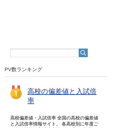
PV数ランキング
高校の偏差値と入試倍
率
高校偏差値・入試倍率 全国の高校の偏差値
と入試倍率情報サイト。 各高校別に年度ご