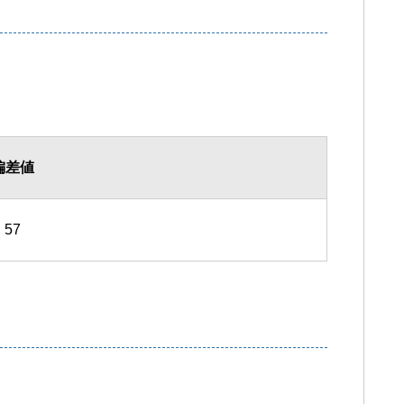
偏差値
57