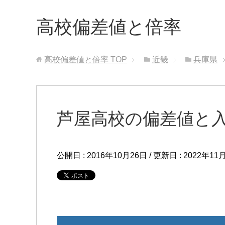
高校偏差値と倍率
高校偏差値と倍率
TOP
近畿
兵庫県
芦屋高校の偏差値と
公開日 :
2016年10月26日
/ 更新日 :
2022年11