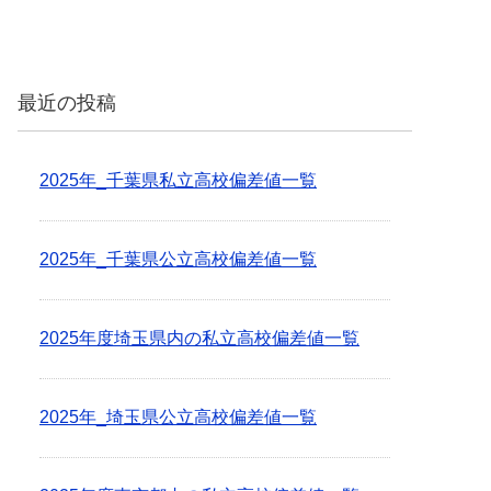
最近の投稿
2025年_千葉県私立高校偏差値一覧
2025年_千葉県公立高校偏差値一覧
2025年度埼玉県内の私立高校偏差値一覧
2025年_埼玉県公立高校偏差値一覧