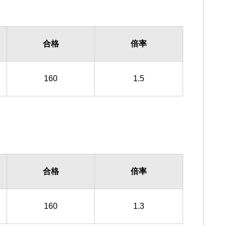
合格
倍率
160
1.5
合格
倍率
160
1.3