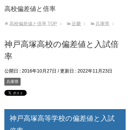
高校偏差値と倍率
高校偏差値と倍率
TOP
近畿
兵庫県
神戸高塚高校の偏差値と入試倍
率
公開日 :
2016年10月27日
/ 更新日 :
2022年11月23日
兵庫県
神戸高塚高等学校の偏差値と入試