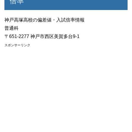
倍率
神戸高塚高校の偏差値・入試倍率情報
普通科
〒651-2277 神戸市西区美賀多台9-1
スポンサーリンク