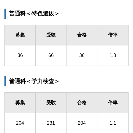
普通科＜特色選抜＞
募集
受験
合格
倍率
36
66
36
1.8
普通科＜学力検査＞
募集
受験
合格
倍率
204
231
204
1.1