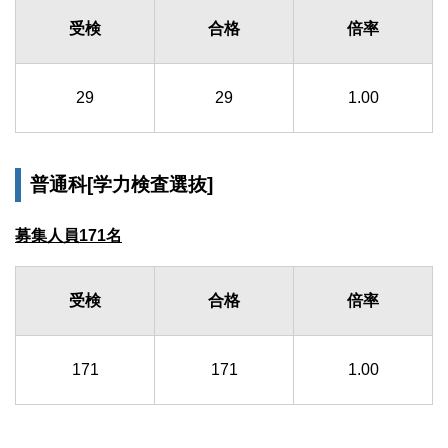
受検
合格
倍率
29
29
1.00
普通科[学力検査選抜]
募集人員171名
受検
合格
倍率
171
171
1.00