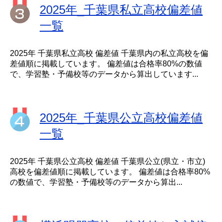
2025年_千葉県私立高校偏差値
一覧
2025年 千葉県私立高校 偏差値 千葉県内の私立高校を偏
差値順に掲載しています。 偏差値は合格率80%の数値
で、学習塾・予備校等のデータから算出しています...
2025年_千葉県公立高校偏差値
一覧
2025年 千葉県公立高校 偏差値 千葉県公立(県立・市立)
高校を偏差値順に掲載しています。 偏差値は合格率80%
の数値で、学習塾・予備校等のデータから算出...