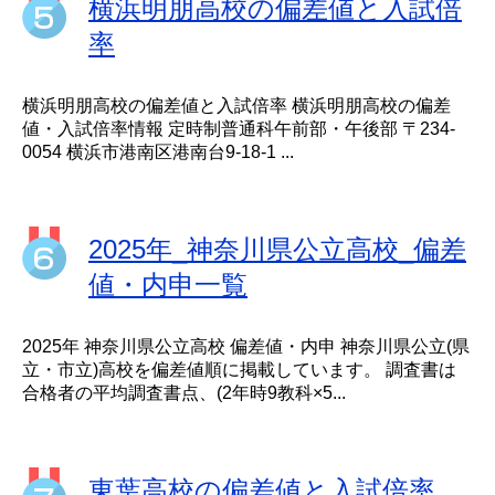
横浜明朋高校の偏差値と入試倍
率
横浜明朋高校の偏差値と入試倍率 横浜明朋高校の偏差
値・入試倍率情報 定時制普通科午前部・午後部 〒234-
0054 横浜市港南区港南台9-18-1 ...
2025年_神奈川県公立高校_偏差
値・内申一覧
2025年 神奈川県公立高校 偏差値・内申 神奈川県公立(県
立・市立)高校を偏差値順に掲載しています。 調査書は
合格者の平均調査書点、(2年時9教科×5...
東葉高校の偏差値と入試倍率