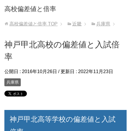
高校偏差値と倍率
高校偏差値と倍率
TOP
近畿
兵庫県
神戸甲北高校の偏差値と入試倍
率
公開日 :
2016年10月26日
/ 更新日 :
2022年11月23日
兵庫県
神戸甲北高等学校の偏差値と入試