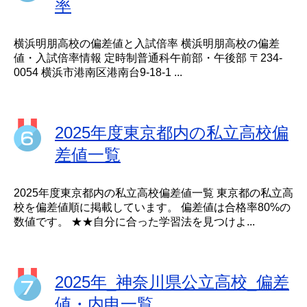
率
横浜明朋高校の偏差値と入試倍率 横浜明朋高校の偏差
値・入試倍率情報 定時制普通科午前部・午後部 〒234-
0054 横浜市港南区港南台9-18-1 ...
2025年度東京都内の私立高校偏
差値一覧
2025年度東京都内の私立高校偏差値一覧 東京都の私立高
校を偏差値順に掲載しています。 偏差値は合格率80%の
数値です。 ★★自分に合った学習法を見つけよ...
2025年_神奈川県公立高校_偏差
値・内申一覧