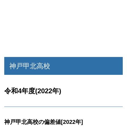
神戸甲北高校
令和4年度(2022年)
神戸甲北高校の偏差値[2022年]