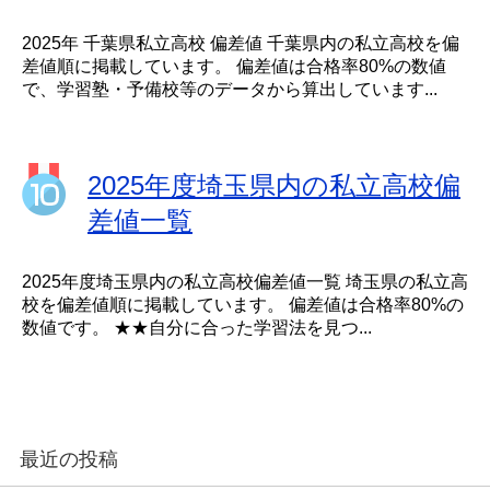
2025年 千葉県私立高校 偏差値 千葉県内の私立高校を偏
差値順に掲載しています。 偏差値は合格率80%の数値
で、学習塾・予備校等のデータから算出しています...
2025年度埼玉県内の私立高校偏
差値一覧
2025年度埼玉県内の私立高校偏差値一覧 埼玉県の私立高
校を偏差値順に掲載しています。 偏差値は合格率80%の
数値です。 ★★自分に合った学習法を見つ...
最近の投稿