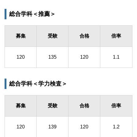
総合学科＜推薦＞
募集
受験
合格
倍率
120
135
120
1.1
総合学科＜学力検査＞
募集
受験
合格
倍率
120
139
120
1.2