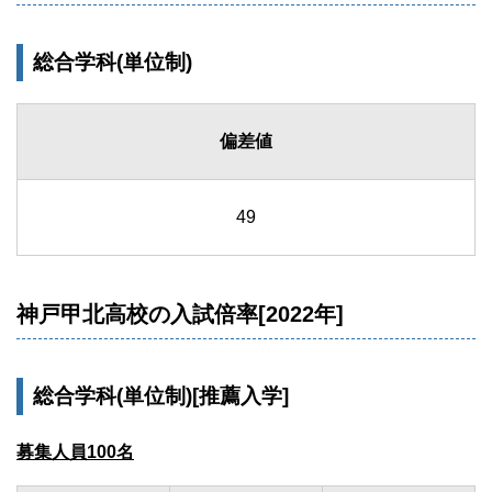
総合学科(単位制)
偏差値
49
神戸甲北高校の入試倍率[2022年]
総合学科(単位制)[推薦入学]
募集人員100名