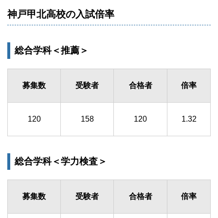
神戸甲北高校の入試倍率
総合学科＜推薦＞
募集数
受験者
合格者
倍率
120
158
120
1.32
総合学科＜学力検査＞
募集数
受験者
合格者
倍率