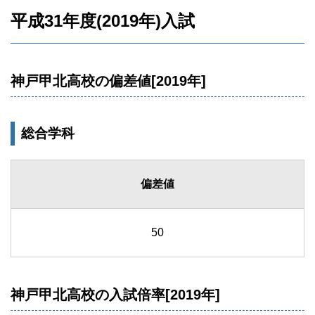
平成31年度(2019年)入試
神戸甲北高校の偏差値[2019年]
総合学科
偏差値
50
神戸甲北高校の入試倍率[2019年]