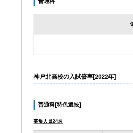
普通科
神戸北高校の入試倍率[2022年]
普通科[特色選抜]
募集人員24名