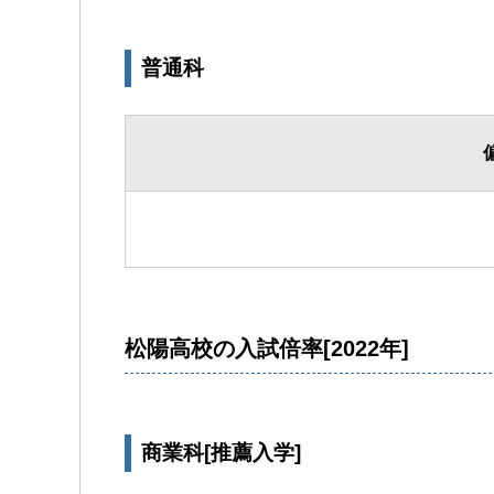
普通科
松陽高校の入試倍率[2022年]
商業科[推薦入学]