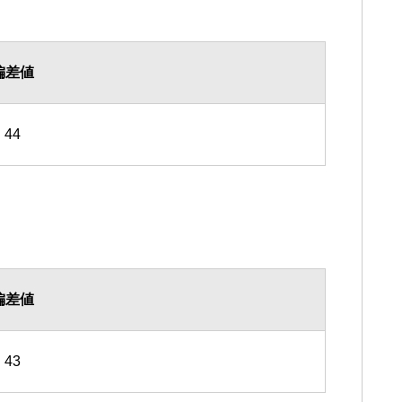
偏差値
44
偏差値
43