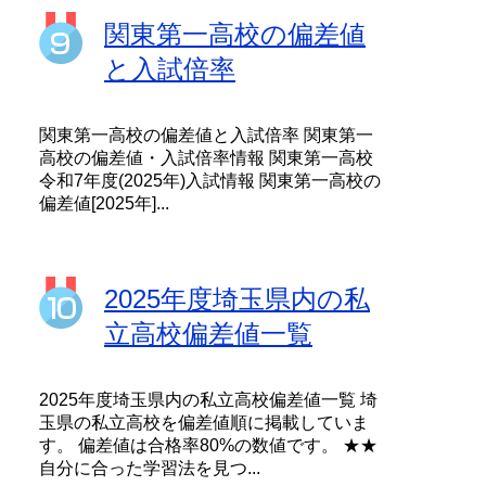
関東第一高校の偏差値
と入試倍率
関東第一高校の偏差値と入試倍率 関東第一
高校の偏差値・入試倍率情報 関東第一高校
令和7年度(2025年)入試情報 関東第一高校の
偏差値[2025年]...
2025年度埼玉県内の私
立高校偏差値一覧
2025年度埼玉県内の私立高校偏差値一覧 埼
玉県の私立高校を偏差値順に掲載していま
す。 偏差値は合格率80%の数値です。 ★★
自分に合った学習法を見つ...