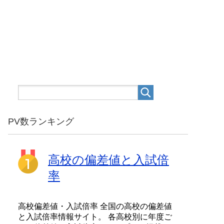
PV数ランキング
高校の偏差値と入試倍
率
高校偏差値・入試倍率 全国の高校の偏差値
と入試倍率情報サイト。 各高校別に年度ご