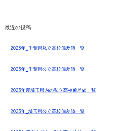
最近の投稿
2025年_千葉県私立高校偏差値一覧
2025年_千葉県公立高校偏差値一覧
2025年度埼玉県内の私立高校偏差値一覧
2025年_埼玉県公立高校偏差値一覧