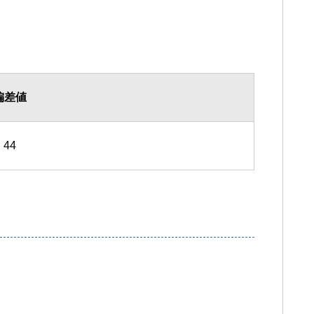
偏差値
44