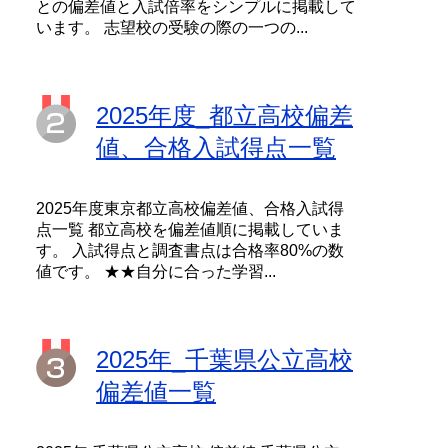
との偏差値と入試倍率をシンプルに掲載して
います。 志望校の受験の際の一つの...
2025年度_都立高校偏差
値、合格入試得点一覧
2025年度東京都立高校偏差値、合格入試得
点一覧 都立高校を偏差値順に掲載していま
す。 入試得点と調査書点は合格率80%の数
値です。 ★★自分に合った学習...
2025年_千葉県公立高校
偏差値一覧