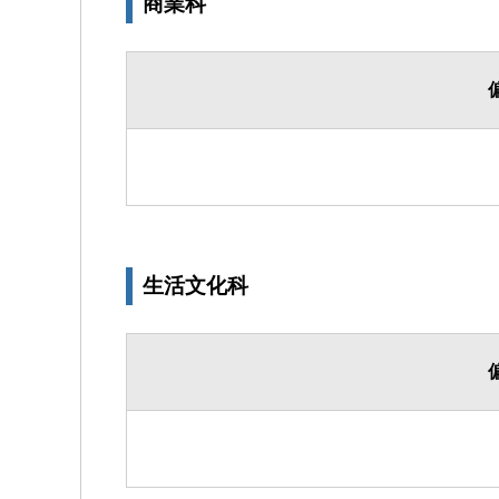
商業科
生活文化科