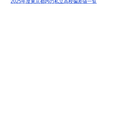
2025年度東京都内の私立高校偏差値一覧