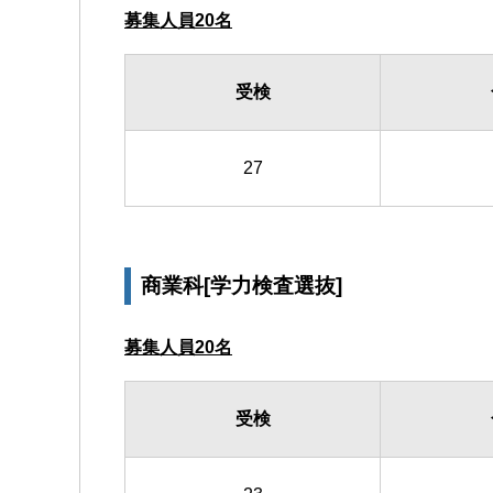
募集人員20名
受検
27
商業科[学力検査選抜]
募集人員20名
受検