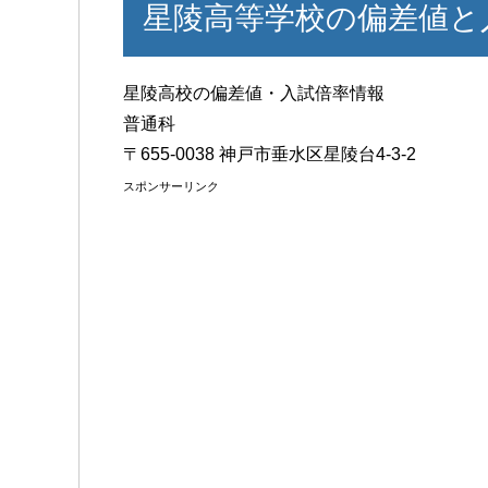
星陵高等学校の偏差値と
星陵高校の偏差値・入試倍率情報
普通科
〒655-0038 神戸市垂水区星陵台4-3-2
スポンサーリンク