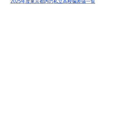
2025年度東京都内の私立高校偏差値一覧