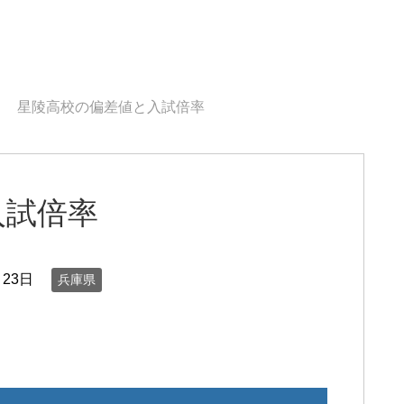
星陵高校の偏差値と入試倍率
入試倍率
月23日
兵庫県