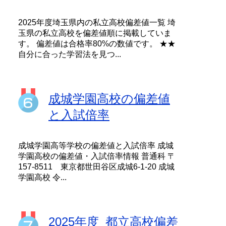
2025年度埼玉県内の私立高校偏差値一覧 埼
玉県の私立高校を偏差値順に掲載していま
す。 偏差値は合格率80%の数値です。 ★★
自分に合った学習法を見つ...
成城学園高校の偏差値
と入試倍率
成城学園高等学校の偏差値と入試倍率 成城
学園高校の偏差値・入試倍率情報 普通科 〒
157-8511 東京都世田谷区成城6-1-20 成城
学園高校 令...
2025年度_都立高校偏差