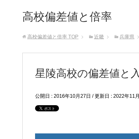
高校偏差値と倍率
高校偏差値と倍率
TOP
近畿
兵庫県
星陵高校の偏差値と
公開日 :
2016年10月27日
/ 更新日 :
2022年11