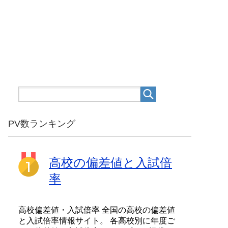
PV数ランキング
高校の偏差値と入試倍
率
高校偏差値・入試倍率 全国の高校の偏差値
と入試倍率情報サイト。 各高校別に年度ご