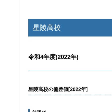
星陵高校
令和4年度(2022年)
星陵高校の偏差値[2022年]