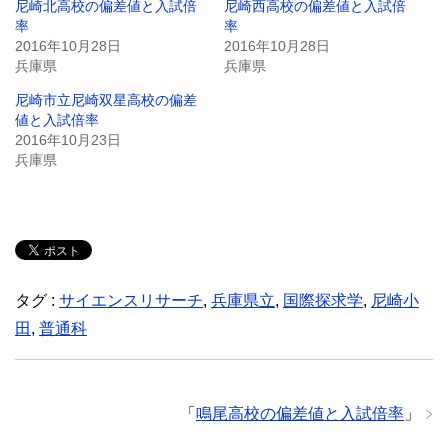
尼崎北高校の偏差値と入試倍
尼崎西高校の偏差値と入試倍
率
率
2016年10月28日
2016年10月28日
兵庫県
兵庫県
尼崎市立尼崎双星高校の偏差
値と入試倍率
2016年10月23日
兵庫県
タグ :
サイエンスリサーチ
,
兵庫県立
,
国際探求学
,
尼崎小
田
,
普通科
「
鳴尾高校の偏差値と入試倍率
」