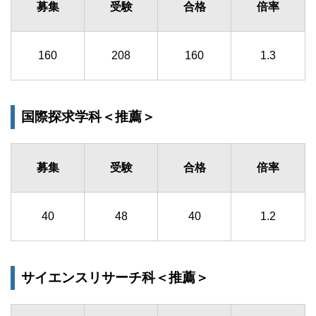
募集
受験
合格
倍率
160
208
160
1.3
国際探求学科＜推薦＞
募集
受験
合格
倍率
40
48
40
1.2
サイエンスリサーチ科＜推薦＞