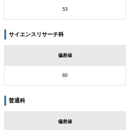
53
サイエンスリサーチ科
偏差値
60
普通科
偏差値