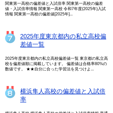
関東第一高校の偏差値と入試倍率 関東第一高校の偏差
値・入試倍率情報 関東第一高校 令和7年度(2025年)入試
情報 関東第一高校の偏差値[2025年]...
2025年度東京都内の私立高校偏
差値一覧
2025年度東京都内の私立高校偏差値一覧 東京都の私立高
校を偏差値順に掲載しています。 偏差値は合格率80%の
数値です。 ★★自分に合った学習法を見つけよ...
横浜隼人高校の偏差値と入試倍
率