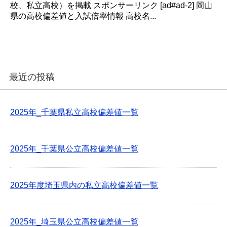
校、私立高校）を掲載 スポンサーリンク [ad#ad-2] 岡山
県の高校偏差値と入試倍率情報 高校名...
最近の投稿
2025年_千葉県私立高校偏差値一覧
2025年_千葉県公立高校偏差値一覧
2025年度埼玉県内の私立高校偏差値一覧
2025年_埼玉県公立高校偏差値一覧