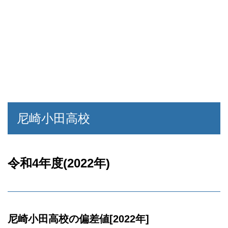
尼崎小田高校
令和4年度(2022年)
尼崎小田高校の偏差値[2022年]