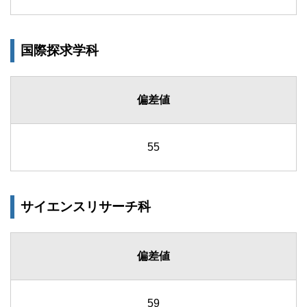
国際探求学科
偏差値
55
サイエンスリサーチ科
偏差値
59