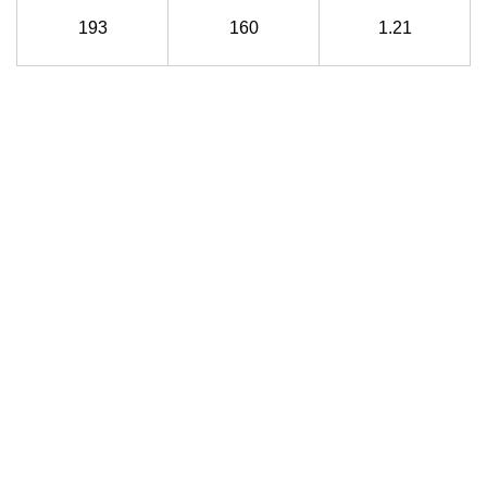
193
160
1.21