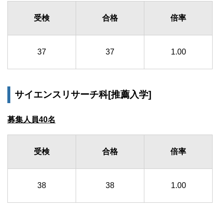
受検
合格
倍率
37
37
1.00
サイエンスリサーチ科[推薦入学]
募集人員40名
受検
合格
倍率
38
38
1.00