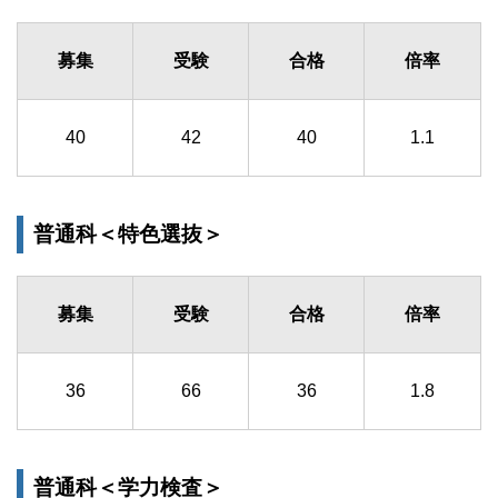
募集
受験
合格
倍率
40
42
40
1.1
普通科＜特色選抜＞
募集
受験
合格
倍率
36
66
36
1.8
普通科＜学力検査＞