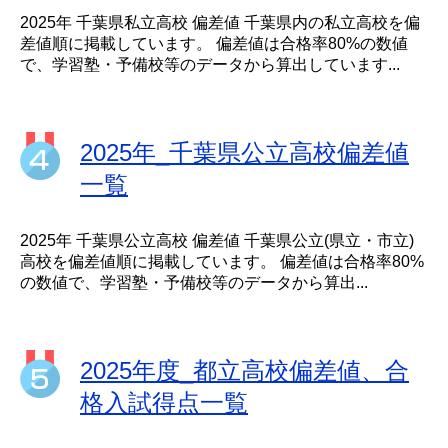
2025年 千葉県私立高校 偏差値 千葉県内の私立高校を偏
差値順に掲載しています。 偏差値は合格率80%の数値
で、学習塾・予備校等のデータから算出しています...
2025年_千葉県公立高校偏差値
一覧
2025年 千葉県公立高校 偏差値 千葉県公立(県立・市立)
高校を偏差値順に掲載しています。 偏差値は合格率80%
の数値で、学習塾・予備校等のデータから算出...
2025年度_都立高校偏差値、合
格入試得点一覧