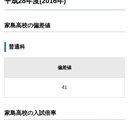
平成28年度(2016年)
家島高校の偏差値
普通科
偏差値
41
家島高校の入試倍率