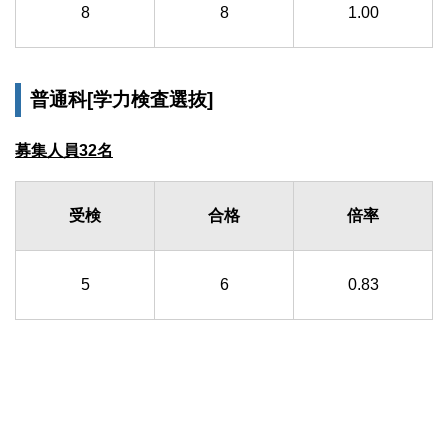
8
8
1.00
普通科[学力検査選抜]
募集人員32名
受検
合格
倍率
5
6
0.83