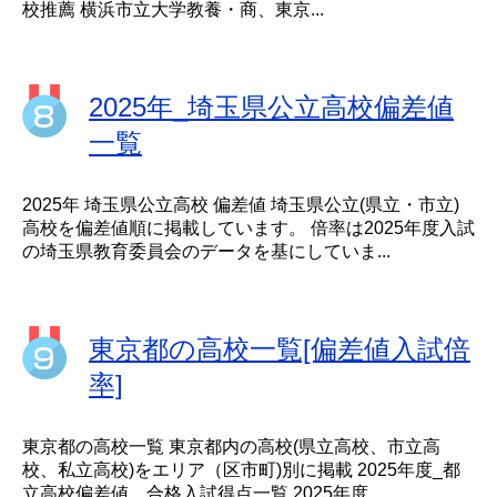
校推薦 横浜市立大学教養・商、東京...
2025年_埼玉県公立高校偏差値
一覧
2025年 埼玉県公立高校 偏差値 埼玉県公立(県立・市立)
高校を偏差値順に掲載しています。 倍率は2025年度入試
の埼玉県教育委員会のデータを基にしていま...
東京都の高校一覧[偏差値入試倍
率]
東京都の高校一覧 東京都内の高校(県立高校、市立高
校、私立高校)をエリア（区市町)別に掲載 2025年度_都
立高校偏差値、合格入試得点一覧 2025年度_...