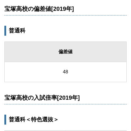
宝塚高校の偏差値[2019年]
普通科
偏差値
48
宝塚高校の入試倍率[2019年]
普通科＜特色選抜＞