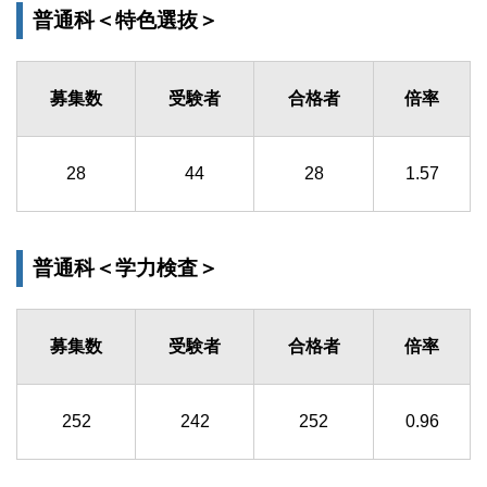
普通科＜特色選抜＞
募集数
受験者
合格者
倍率
28
44
28
1.57
普通科＜学力検査＞
募集数
受験者
合格者
倍率
252
242
252
0.96