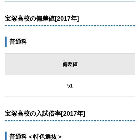
宝塚高校の偏差値[2017年]
普通科
偏差値
51
宝塚高校の入試倍率[2017年]
普通科＜特色選抜＞