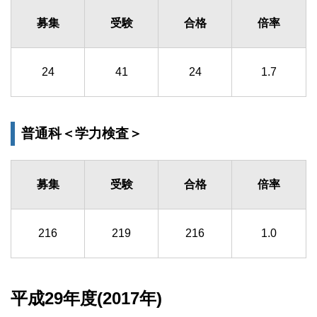
募集
受験
合格
倍率
24
41
24
1.7
普通科＜学力検査＞
募集
受験
合格
倍率
216
219
216
1.0
平成29年度(2017年)