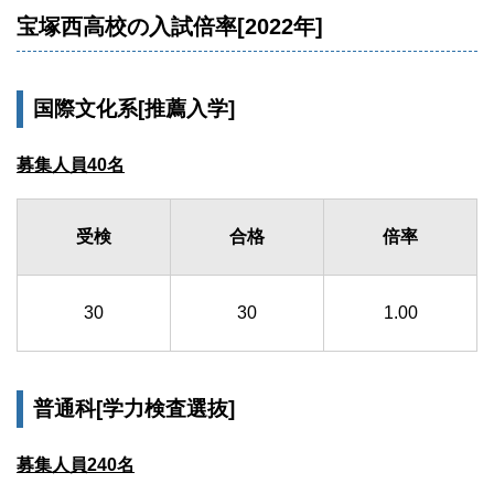
宝塚西高校の入試倍率[2022年]
国際文化系[推薦入学]
募集人員40名
受検
合格
倍率
30
30
1.00
普通科[学力検査選抜]
募集人員240名