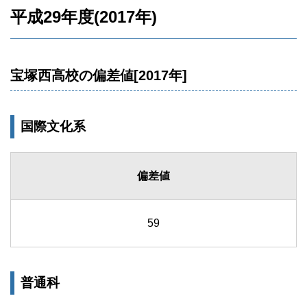
平成29年度(2017年)
宝塚西高校の偏差値[2017年]
国際文化系
偏差値
59
普通科