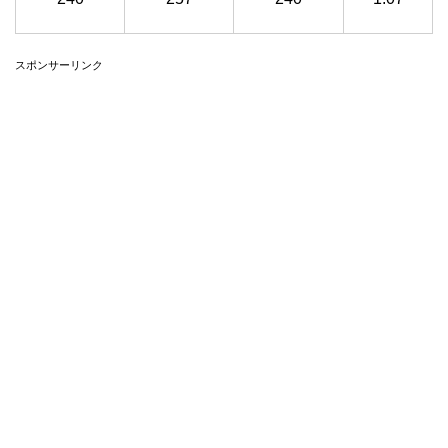
スポンサーリンク