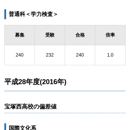
普通科＜学力検査＞
募集
受験
合格
倍率
240
232
240
1.0
平成28年度(2016年)
宝塚西高校の偏差値
国際文化系