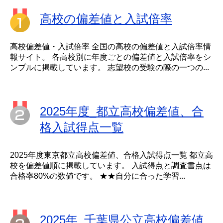
高校の偏差値と入試倍率
高校偏差値・入試倍率 全国の高校の偏差値と入試倍率情
報サイト。 各高校別に年度ごとの偏差値と入試倍率をシ
ンプルに掲載しています。 志望校の受験の際の一つの...
2025年度_都立高校偏差値、合
格入試得点一覧
2025年度東京都立高校偏差値、合格入試得点一覧 都立高
校を偏差値順に掲載しています。 入試得点と調査書点は
合格率80%の数値です。 ★★自分に合った学習...
2025年_千葉県公立高校偏差値