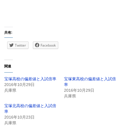
共有:
Twitter
Facebook
関連
宝塚高校の偏差値と入試倍率
宝塚東高校の偏差値と入試倍
2016年10月29日
率
兵庫県
2016年10月29日
兵庫県
宝塚北高校の偏差値と入試倍
率
2016年10月23日
兵庫県