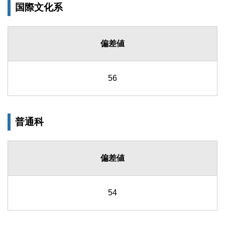
国際文化系
偏差値
56
普通科
偏差値
54