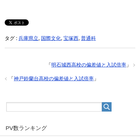
タグ :
兵庫県立
,
国際文化
,
宝塚西
,
普通科
「
明石城西高校の偏差値と入試倍率
」
「
神戸鈴蘭台高校の偏差値と入試倍率
」
PV数ランキング