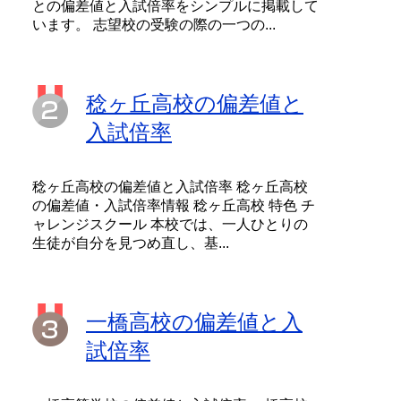
との偏差値と入試倍率をシンプルに掲載して
います。 志望校の受験の際の一つの...
稔ヶ丘高校の偏差値と
入試倍率
稔ヶ丘高校の偏差値と入試倍率 稔ヶ丘高校
の偏差値・入試倍率情報 稔ヶ丘高校 特色 チ
ャレンジスクール 本校では、一人ひとりの
生徒が自分を見つめ直し、基...
一橋高校の偏差値と入
試倍率