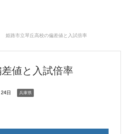
姫路市立琴丘高校の偏差値と入試倍率
偏差値と入試倍率
月24日
兵庫県