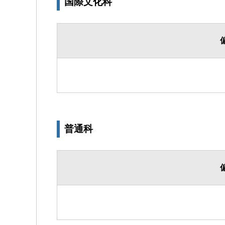
国際文化科
普通科