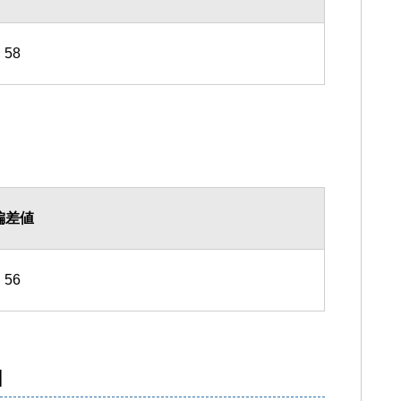
58
偏差値
56
]