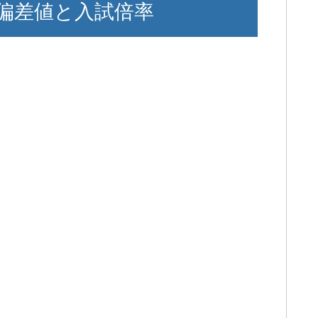
偏差値と入試倍率