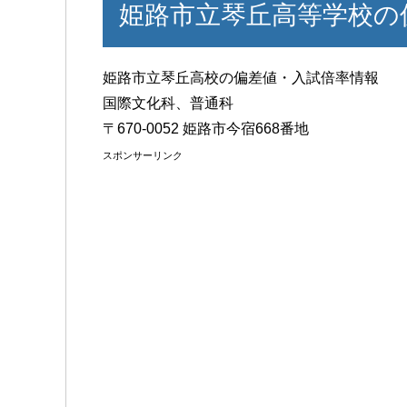
姫路市立琴丘高等学校の
姫路市立琴丘高校の偏差値・入試倍率情報
国際文化科、普通科
〒670-0052 姫路市今宿668番地
スポンサーリンク