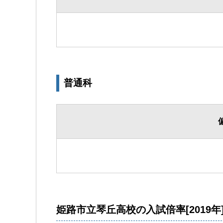
普通科
姫路市立琴丘高校の入試倍率[2019年