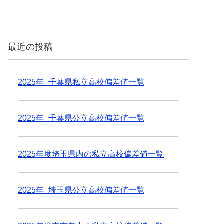
最近の投稿
2025年_千葉県私立高校偏差値一覧
2025年_千葉県公立高校偏差値一覧
2025年度埼玉県内の私立高校偏差値一覧
2025年_埼玉県公立高校偏差値一覧