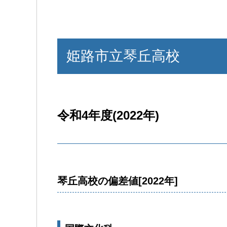
姫路市立琴丘高校
令和4年度(2022年)
琴丘高校の偏差値[2022年]