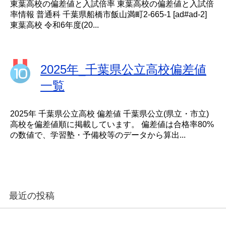
東葉高校の偏差値と入試倍率 東葉高校の偏差値と入試倍
率情報 普通科 千葉県船橋市飯山満町2-665-1 [ad#ad-2]
東葉高校 令和6年度(20...
2025年_千葉県公立高校偏差値
一覧
2025年 千葉県公立高校 偏差値 千葉県公立(県立・市立)
高校を偏差値順に掲載しています。 偏差値は合格率80%
の数値で、学習塾・予備校等のデータから算出...
最近の投稿