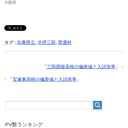
大阪府
タグ :
兵庫県立
,
北摂三田
,
普通科
「
三田西陵高校の偏差値と入試倍率
」
「
宝塚東高校の偏差値と入試倍率
」
PV数ランキング