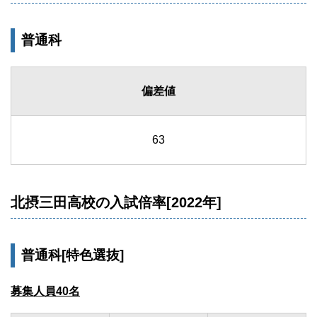
普通科
偏差値
63
北摂三田高校の入試倍率[2022年]
普通科[特色選抜]
募集人員40名