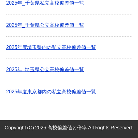
2025年_千葉県私立高校偏差値一覧
2025年_千葉県公立高校偏差値一覧
2025年度埼玉県内の私立高校偏差値一覧
2025年_埼玉県公立高校偏差値一覧
2025年度東京都内の私立高校偏差値一覧
Copyright (C) 2026 高校偏差値と倍率
All Rights Reserved.