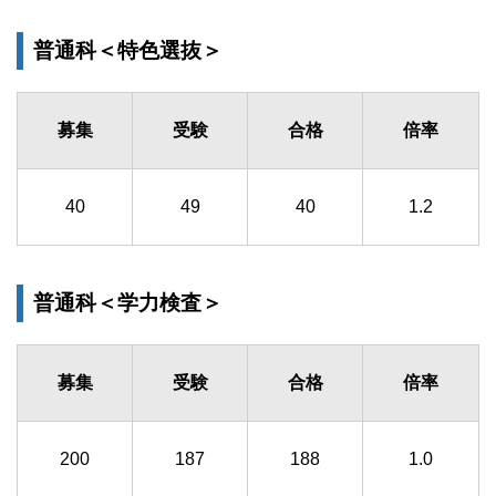
普通科＜特色選抜＞
募集
受験
合格
倍率
40
49
40
1.2
普通科＜学力検査＞
募集
受験
合格
倍率
200
187
188
1.0