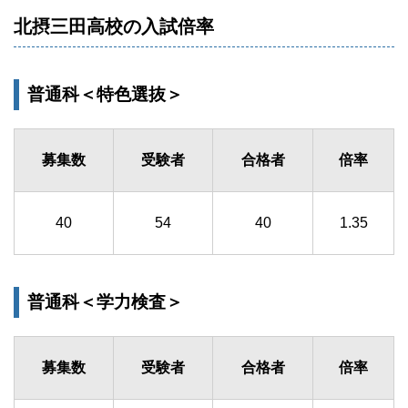
北摂三田高校の入試倍率
普通科＜特色選抜＞
募集数
受験者
合格者
倍率
40
54
40
1.35
普通科＜学力検査＞
募集数
受験者
合格者
倍率