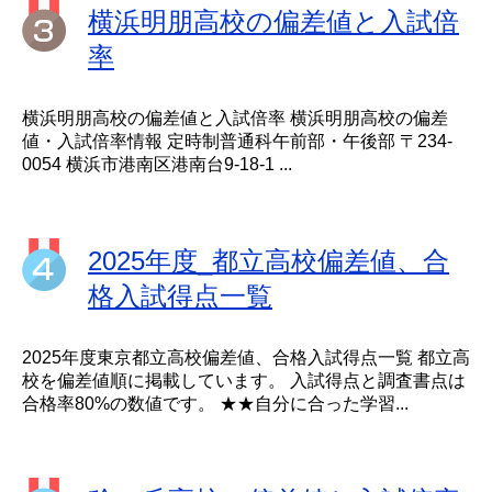
横浜明朋高校の偏差値と入試倍
率
横浜明朋高校の偏差値と入試倍率 横浜明朋高校の偏差
値・入試倍率情報 定時制普通科午前部・午後部 〒234-
0054 横浜市港南区港南台9-18-1 ...
2025年度_都立高校偏差値、合
格入試得点一覧
2025年度東京都立高校偏差値、合格入試得点一覧 都立高
校を偏差値順に掲載しています。 入試得点と調査書点は
合格率80%の数値です。 ★★自分に合った学習...