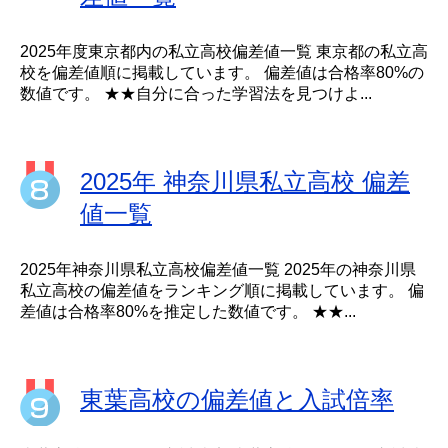
2025年度東京都内の私立高校偏差値一覧 東京都の私立高
校を偏差値順に掲載しています。 偏差値は合格率80%の
数値です。 ★★自分に合った学習法を見つけよ...
2025年 神奈川県私立高校 偏差
値一覧
2025年神奈川県私立高校偏差値一覧 2025年の神奈川県
私立高校の偏差値をランキング順に掲載しています。 偏
差値は合格率80%を推定した数値です。 ★★...
東葉高校の偏差値と入試倍率