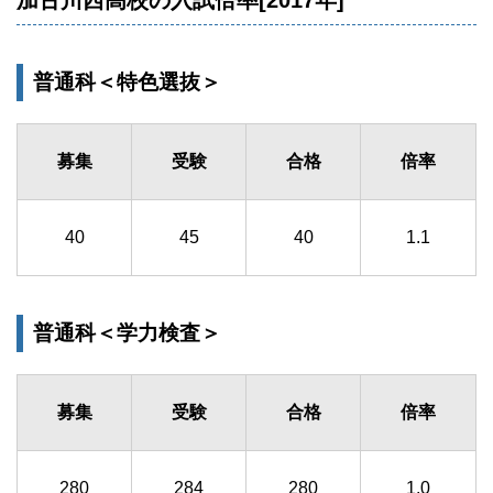
加古川西高校の入試倍率[2017年]
普通科＜特色選抜＞
募集
受験
合格
倍率
40
45
40
1.1
普通科＜学力検査＞
募集
受験
合格
倍率
280
284
280
1.0