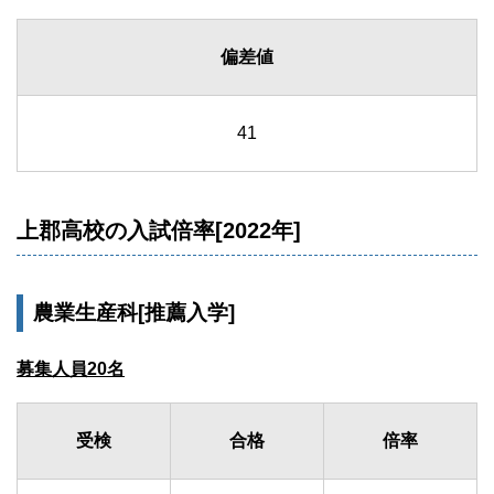
偏差値
41
上郡高校の入試倍率[2022年]
農業生産科[推薦入学]
募集人員20名
受検
合格
倍率