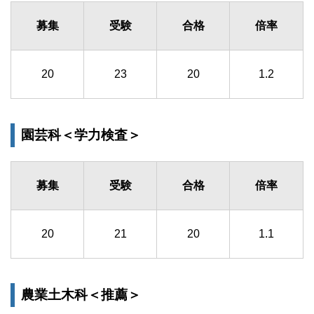
募集
受験
合格
倍率
20
23
20
1.2
園芸科＜学力検査＞
募集
受験
合格
倍率
20
21
20
1.1
農業土木科＜推薦＞