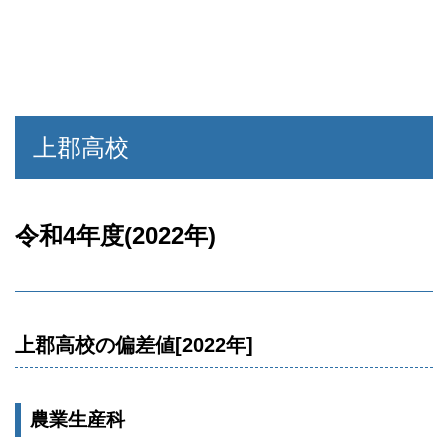
上郡高校
令和4年度(2022年)
上郡高校の偏差値[2022年]
農業生産科