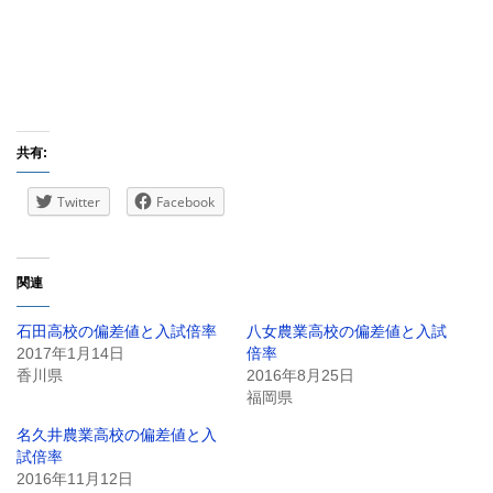
共有:
Twitter
Facebook
関連
石田高校の偏差値と入試倍率
八女農業高校の偏差値と入試
2017年1月14日
倍率
香川県
2016年8月25日
福岡県
名久井農業高校の偏差値と入
試倍率
2016年11月12日