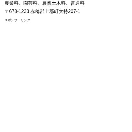
農業科、園芸科、農業土木科、普通科
〒678-1233 赤穂郡上郡町大持207-1
スポンサーリンク