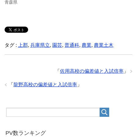
青森県
タグ :
上郡
,
兵庫県立
,
園芸
,
普通科
,
農業
,
農業土木
「
佐用高校の偏差値と入試倍率
」
「
龍野高校の偏差値と入試倍率
」
PV数ランキング