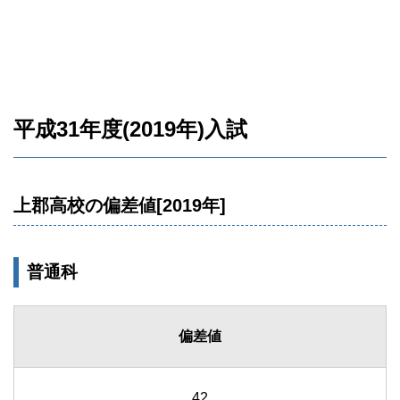
平成31年度(2019年)入試
上郡高校の偏差値[2019年]
普通科
偏差値
42