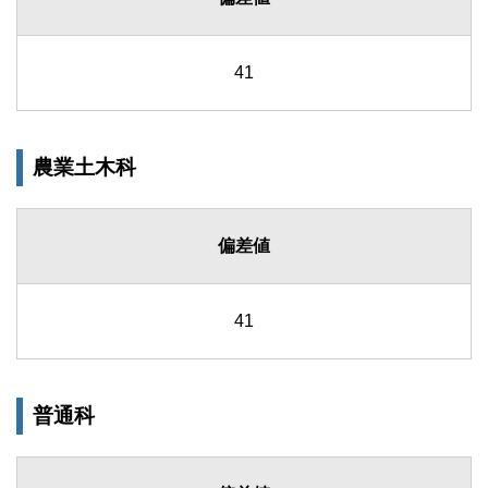
41
農業土木科
偏差値
41
普通科