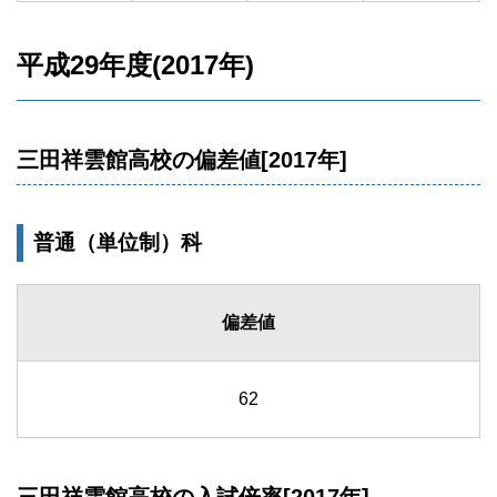
平成29年度(2017年)
三田祥雲館高校の偏差値[2017年]
普通（単位制）科
偏差値
62