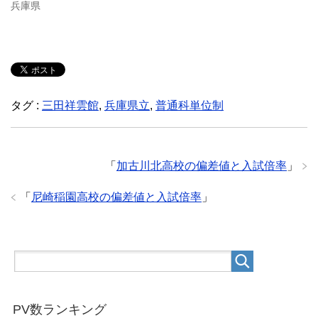
兵庫県
タグ :
三田祥雲館
,
兵庫県立
,
普通科単位制
「
加古川北高校の偏差値と入試倍率
」
「
尼崎稲園高校の偏差値と入試倍率
」
PV数ランキング