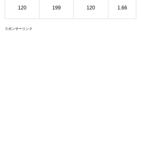
120
199
120
1.66
スポンサーリンク