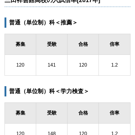
三田祥雲館高校の入試倍率[2017年]
普通（単位制）科＜推薦＞
募集
受験
合格
倍率
120
141
120
1.2
普通（単位制）科＜学力検査＞
募集
受験
合格
倍率
120
148
120
1.2