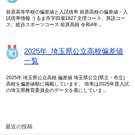
前原高等学校の偏差値と入試倍率 前原高校の偏差値・入
試倍率情報 うるま市字田場1827 文理コース、英語コー
ス、総合スポーツコース 前原高校 令和4年...
2025年_埼玉県公立高校偏差値
一覧
2025年 埼玉県公立高校 偏差値 埼玉県公立(県立・市立)
高校を偏差値順に掲載しています。 倍率は2025年度入試
の埼玉県教育委員会のデータを基にしていま...
最近の投稿