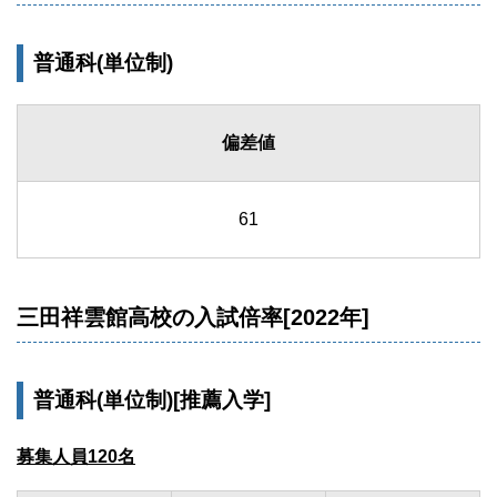
普通科(単位制)
偏差値
61
三田祥雲館高校の入試倍率[2022年]
普通科(単位制)[推薦入学]
募集人員120名