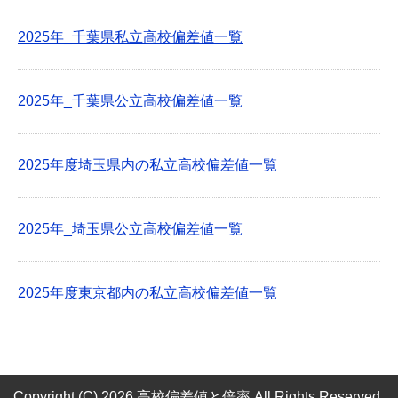
2025年_千葉県私立高校偏差値一覧
2025年_千葉県公立高校偏差値一覧
2025年度埼玉県内の私立高校偏差値一覧
2025年_埼玉県公立高校偏差値一覧
2025年度東京都内の私立高校偏差値一覧
Copyright (C) 2026 高校偏差値と倍率
All Rights Reserved.