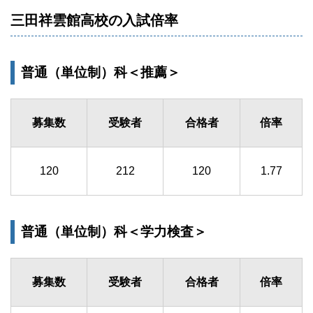
三田祥雲館高校の入試倍率
普通（単位制）科＜推薦＞
募集数
受験者
合格者
倍率
120
212
120
1.77
普通（単位制）科＜学力検査＞
募集数
受験者
合格者
倍率