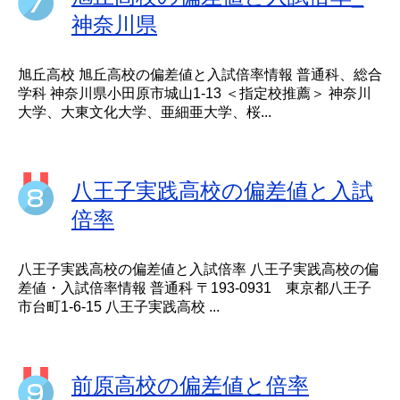
神奈川県
旭丘高校 旭丘高校の偏差値と入試倍率情報 普通科、総合
学科 神奈川県小田原市城山1-13 ＜指定校推薦＞ 神奈川
大学、大東文化大学、亜細亜大学、桜...
八王子実践高校の偏差値と入試
倍率
八王子実践高校の偏差値と入試倍率 八王子実践高校の偏
差値・入試倍率情報 普通科 〒193-0931 東京都八王子
市台町1-6-15 八王子実践高校 ...
前原高校の偏差値と倍率