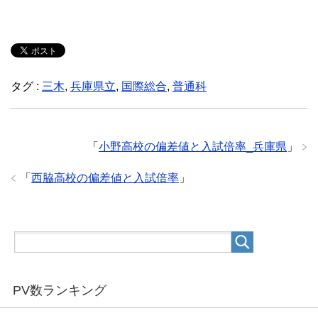
タグ :
三木
,
兵庫県立
,
国際総合
,
普通科
「
小野高校の偏差値と入試倍率_兵庫県
」
「
西脇高校の偏差値と入試倍率
」
PV数ランキング