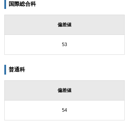
国際総合科
偏差値
53
普通科
偏差値
54