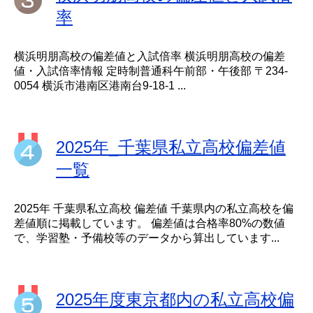
率
横浜明朋高校の偏差値と入試倍率 横浜明朋高校の偏差
値・入試倍率情報 定時制普通科午前部・午後部 〒234-
0054 横浜市港南区港南台9-18-1 ...
2025年_千葉県私立高校偏差値
一覧
2025年 千葉県私立高校 偏差値 千葉県内の私立高校を偏
差値順に掲載しています。 偏差値は合格率80%の数値
で、学習塾・予備校等のデータから算出しています...
2025年度東京都内の私立高校偏