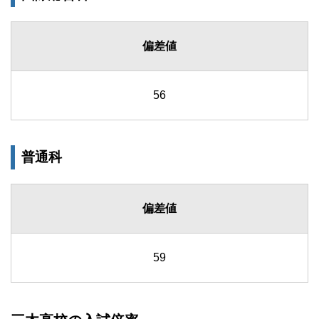
偏差値
56
普通科
偏差値
59