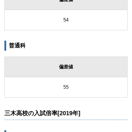
54
普通科
偏差値
55
三木高校の入試倍率[2019年]