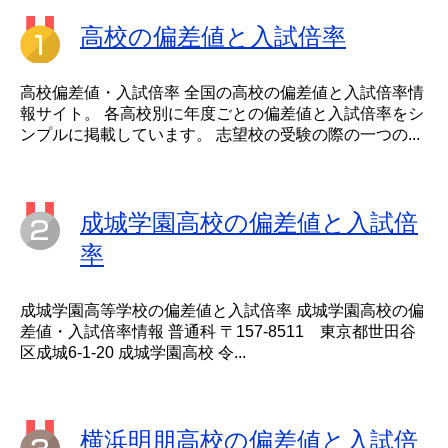
高校の偏差値と入試倍率
高校偏差値・入試倍率 全国の高校の偏差値と入試倍率情
報サイト。 各高校別に年度ごとの偏差値と入試倍率をシ
ンプルに掲載しています。 志望校の受験の際の一つの...
成城学園高校の偏差値と入試倍
率
成城学園高等学校の偏差値と入試倍率 成城学園高校の偏
差値・入試倍率情報 普通科 〒157-8511 東京都世田谷
区成城6-1-20 成城学園高校 令...
横浜明朋高校の偏差値と入試倍