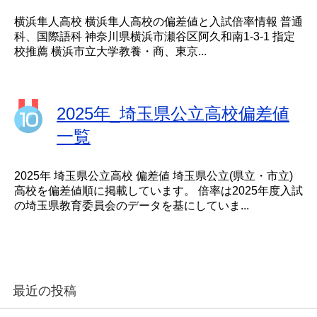
横浜隼人高校 横浜隼人高校の偏差値と入試倍率情報 普通
科、国際語科 神奈川県横浜市瀬谷区阿久和南1-3-1 指定
校推薦 横浜市立大学教養・商、東京...
2025年_埼玉県公立高校偏差値
一覧
2025年 埼玉県公立高校 偏差値 埼玉県公立(県立・市立)
高校を偏差値順に掲載しています。 倍率は2025年度入試
の埼玉県教育委員会のデータを基にしていま...
最近の投稿