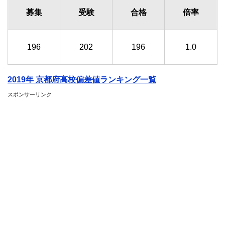
募集
受験
合格
倍率
196
202
196
1.0
2019年 京都府高校偏差値ランキング一覧
スポンサーリンク