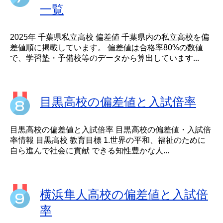
一覧
2025年 千葉県私立高校 偏差値 千葉県内の私立高校を偏
差値順に掲載しています。 偏差値は合格率80%の数値
で、学習塾・予備校等のデータから算出しています...
目黒高校の偏差値と入試倍率
目黒高校の偏差値と入試倍率 目黒高校の偏差値・入試倍
率情報 目黒高校 教育目標 1.世界の平和、福祉のために
自ら進んで社会に貢献 できる知性豊かな人...
横浜隼人高校の偏差値と入試倍
率