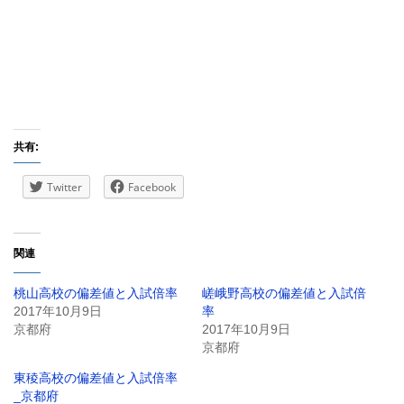
共有:
Twitter
Facebook
関連
桃山高校の偏差値と入試倍率
嵯峨野高校の偏差値と入試倍
2017年10月9日
率
京都府
2017年10月9日
京都府
東稜高校の偏差値と入試倍率
_京都府