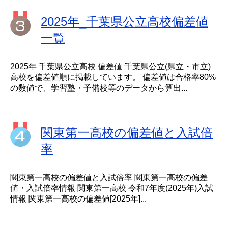
2025年_千葉県公立高校偏差値
一覧
2025年 千葉県公立高校 偏差値 千葉県公立(県立・市立)
高校を偏差値順に掲載しています。 偏差値は合格率80%
の数値で、学習塾・予備校等のデータから算出...
関東第一高校の偏差値と入試倍
率
関東第一高校の偏差値と入試倍率 関東第一高校の偏差
値・入試倍率情報 関東第一高校 令和7年度(2025年)入試
情報 関東第一高校の偏差値[2025年]...