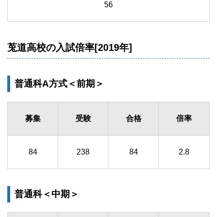
56
莵道高校の入試倍率[2019年]
普通科A方式＜前期＞
募集
受験
合格
倍率
84
238
84
2.8
普通科＜中期＞