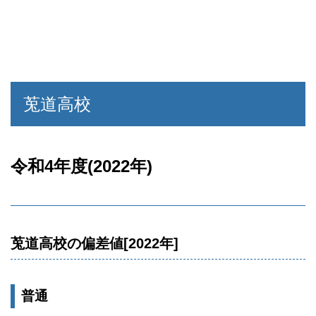
莵道高校
令和4年度(2022年)
莵道高校の偏差値[2022年]
普通