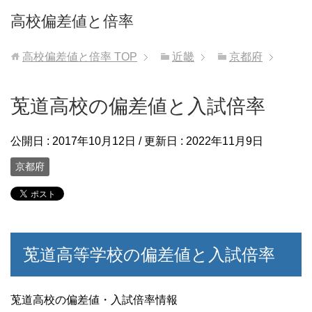
高校偏差値と倍率
高校偏差値と倍率
TOP
近畿
京都府
莵道高校の偏差値と入試倍率
公開日 :
2017年10月12日
/ 更新日 :
2022年11月9日
京都府
莵道高等学校の偏差値と入試倍率
莵道高校の偏差値・入試倍率情報