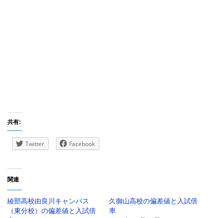
共有:
Twitter
Facebook
関連
綾部高校由良川キャンパス
久御山高校の偏差値と入試倍
（東分校）の偏差値と入試倍
率