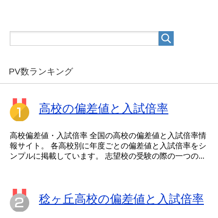
PV数ランキング
高校の偏差値と入試倍率
高校偏差値・入試倍率 全国の高校の偏差値と入試倍率情
報サイト。 各高校別に年度ごとの偏差値と入試倍率をシ
ンプルに掲載しています。 志望校の受験の際の一つの...
稔ヶ丘高校の偏差値と入試倍率