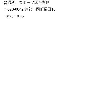
普通科、スポーツ総合専攻
〒623-0042 綾部市岡町長田18
スポンサーリンク