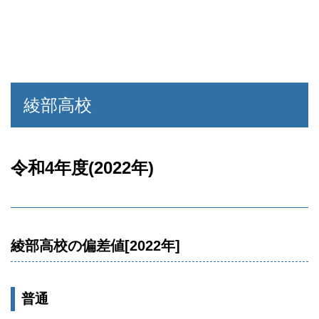
綾部高校
令和4年度(2022年)
綾部高校の偏差値[2022年]
普通