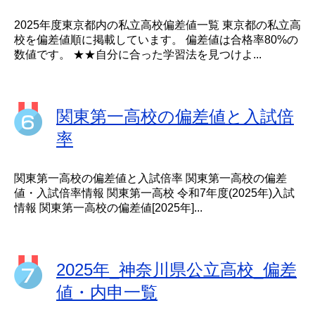
2025年度東京都内の私立高校偏差値一覧 東京都の私立高
校を偏差値順に掲載しています。 偏差値は合格率80%の
数値です。 ★★自分に合った学習法を見つけよ...
関東第一高校の偏差値と入試倍
率
関東第一高校の偏差値と入試倍率 関東第一高校の偏差
値・入試倍率情報 関東第一高校 令和7年度(2025年)入試
情報 関東第一高校の偏差値[2025年]...
2025年_神奈川県公立高校_偏差
値・内申一覧