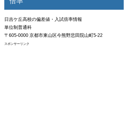
倍率
日吉ケ丘高校の偏差値・入試倍率情報
単位制普通科
〒605-0000 京都市東山区今熊野悲田院山町5-22
スポンサーリンク