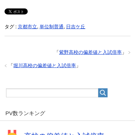
タグ :
京都市立
,
単位制普通
,
日吉ケ丘
「
紫野高校の偏差値と入試倍率
」
「
堀川高校の偏差値と入試倍率
」
PV数ランキング