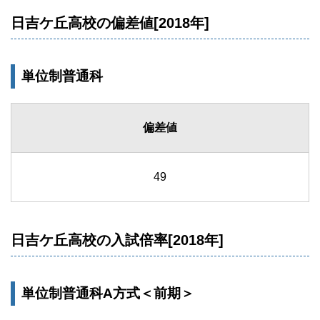
日吉ケ丘高校の偏差値[2018年]
単位制普通科
偏差値
49
日吉ケ丘高校の入試倍率[2018年]
単位制普通科A方式＜前期＞