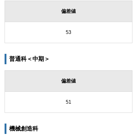
偏差値
53
普通科＜中期＞
偏差値
51
機械創造科