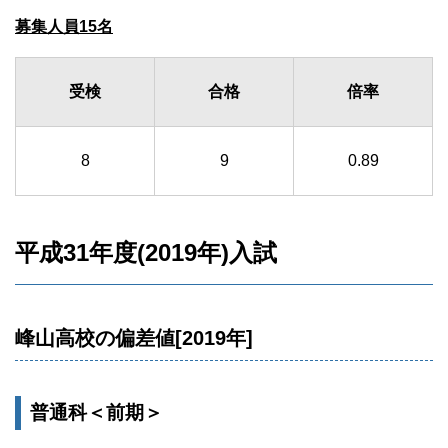
募集人員15名
受検
合格
倍率
8
9
0.89
平成31年度(2019年)入試
峰山高校の偏差値[2019年]
普通科＜前期＞