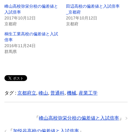
峰山高校弥栄分校の偏差値と
田辺高校の偏差値と入試倍率
入試倍率
_京都府
2017年10月12日
2017年10月12日
京都府
京都府
桐生工業高校の偏差値と入試
倍率
2016年11月24日
群馬県
タグ :
京都府立
,
峰山
,
普通科
,
機械
,
産業工学
「
峰山高校弥栄分校の偏差値と入試倍率
」
「
加悦谷高校の偏差値と入試倍率
」