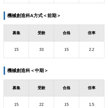
機械創造科A方式＜前期＞
募集
受験
合格
倍率
15
33
15
2.2
機械創造科＜中期＞
募集
受験
合格
倍率
15
22
15
1.5