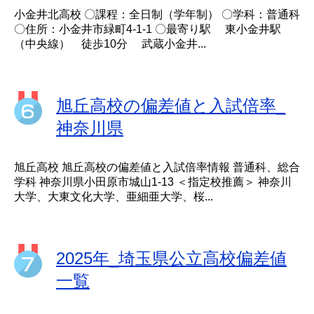
小金井北高校 〇課程：全日制（学年制） 〇学科：普通科
〇住所：小金井市緑町4-1-1 〇最寄り駅 東小金井駅
（中央線） 徒歩10分 武蔵小金井...
旭丘高校の偏差値と入試倍率_
神奈川県
旭丘高校 旭丘高校の偏差値と入試倍率情報 普通科、総合
学科 神奈川県小田原市城山1-13 ＜指定校推薦＞ 神奈川
大学、大東文化大学、亜細亜大学、桜...
2025年_埼玉県公立高校偏差値
一覧