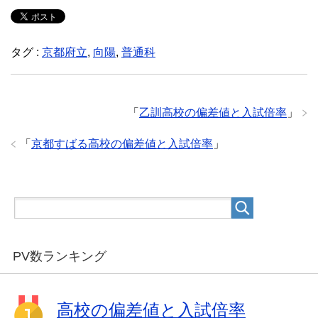
タグ :
京都府立
,
向陽
,
普通科
「
乙訓高校の偏差値と入試倍率
」
「
京都すばる高校の偏差値と入試倍率
」
PV数ランキング
高校の偏差値と入試倍率