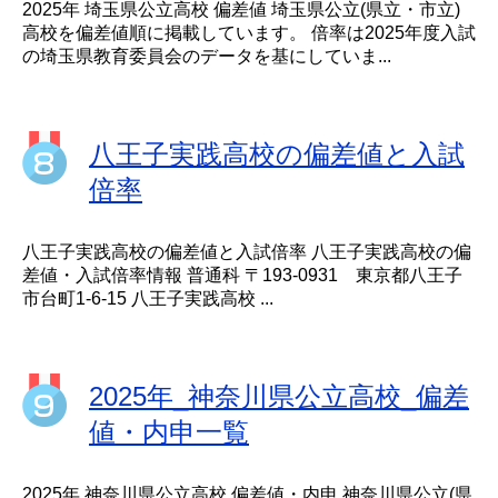
2025年 埼玉県公立高校 偏差値 埼玉県公立(県立・市立)
高校を偏差値順に掲載しています。 倍率は2025年度入試
の埼玉県教育委員会のデータを基にしていま...
八王子実践高校の偏差値と入試
倍率
八王子実践高校の偏差値と入試倍率 八王子実践高校の偏
差値・入試倍率情報 普通科 〒193-0931 東京都八王子
市台町1-6-15 八王子実践高校 ...
2025年_神奈川県公立高校_偏差
値・内申一覧
2025年 神奈川県公立高校 偏差値・内申 神奈川県公立(県