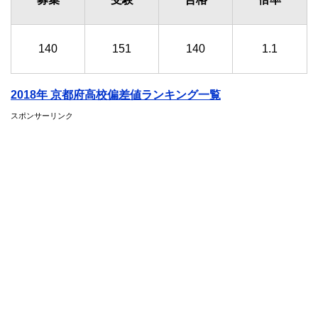
140
151
140
1.1
2018年 京都府高校偏差値ランキング一覧
スポンサーリンク