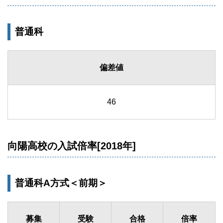
普通科
偏差値
46
向陽高校の入試倍率[2018年]
普通科A方式＜前期＞
募集
受験
合格
倍率