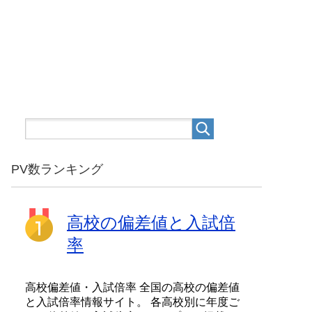
PV数ランキング
高校の偏差値と入試倍
率
高校偏差値・入試倍率 全国の高校の偏差値
と入試倍率情報サイト。 各高校別に年度ご