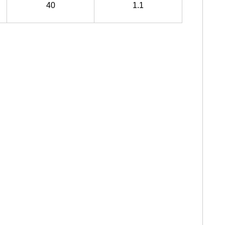
40
1.1