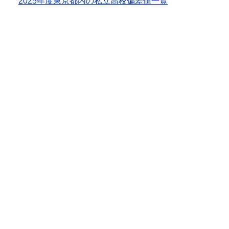
2025年度東京都内の私立高校偏差値一覧