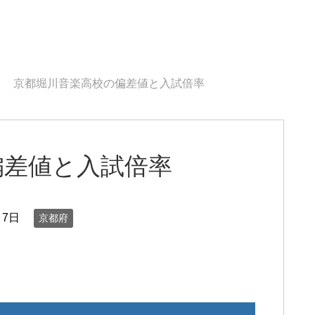
京都堀川音楽高校の偏差値と入試倍率
偏差値と入試倍率
月7日
京都府