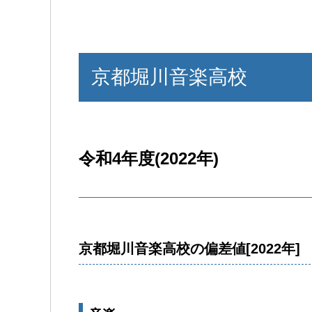
京都堀川音楽高校
令和4年度(2022年)
京都堀川音楽高校の偏差値[2022年]