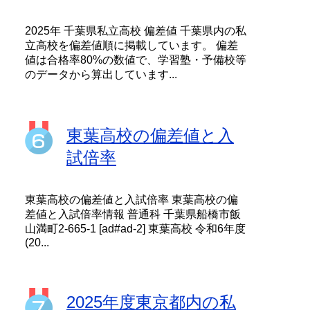
2025年 千葉県私立高校 偏差値 千葉県内の私
立高校を偏差値順に掲載しています。 偏差
値は合格率80%の数値で、学習塾・予備校等
のデータから算出しています...
東葉高校の偏差値と入
試倍率
東葉高校の偏差値と入試倍率 東葉高校の偏
差値と入試倍率情報 普通科 千葉県船橋市飯
山満町2-665-1 [ad#ad-2] 東葉高校 令和6年度
(20...
2025年度東京都内の私