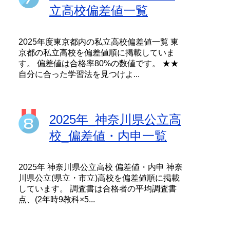
立高校偏差値一覧
2025年度東京都内の私立高校偏差値一覧 東
京都の私立高校を偏差値順に掲載していま
す。 偏差値は合格率80%の数値です。 ★★
自分に合った学習法を見つけよ...
2025年_神奈川県公立高
校_偏差値・内申一覧
2025年 神奈川県公立高校 偏差値・内申 神奈
川県公立(県立・市立)高校を偏差値順に掲載
しています。 調査書は合格者の平均調査書
点、(2年時9教科×5...