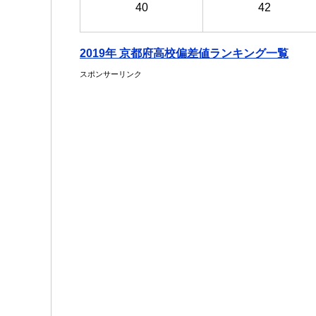
40
42
2019年 京都府高校偏差値ランキング一覧
スポンサーリンク