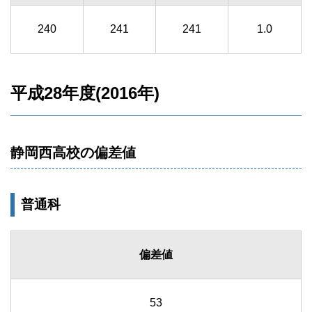
240
241
241
1.0
平成28年度(2016年)
静岡西高校の偏差値
普通科
偏差値
53