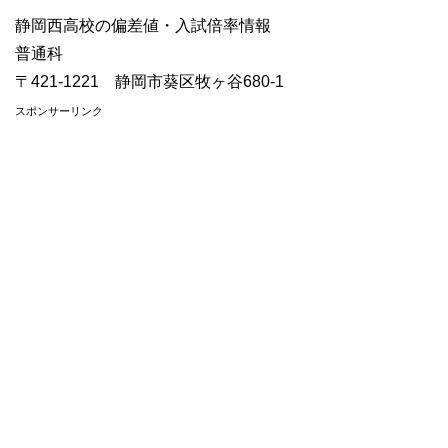
静岡西高校の偏差値・入試倍率情報
普通科
〒421-1221 静岡市葵区牧ヶ谷680-1
スポンサーリンク