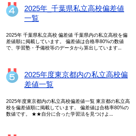
2025年_千葉県私立高校偏差値
一覧
2025年 千葉県私立高校 偏差値 千葉県内の私立高校を偏
差値順に掲載しています。 偏差値は合格率80%の数値
で、学習塾・予備校等のデータから算出しています...
2025年度東京都内の私立高校偏
差値一覧
2025年度東京都内の私立高校偏差値一覧 東京都の私立高
校を偏差値順に掲載しています。 偏差値は合格率80%の
数値です。 ★★自分に合った学習法を見つけよ...