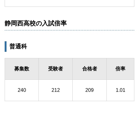
静岡西高校の入試倍率
普通科
募集数
受験者
合格者
倍率
240
212
209
1.01