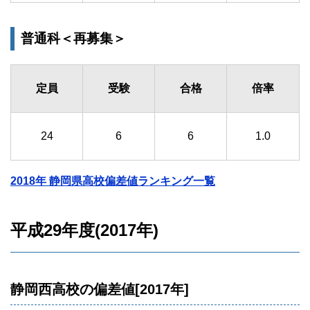
普通科＜再募集＞
定員
受験
合格
倍率
24
6
6
1.0
2018年 静岡県高校偏差値ランキング一覧
平成29年度(2017年)
静岡西高校の偏差値[2017年]