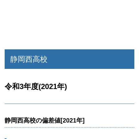
静岡西高校
令和3年度(2021年)
静岡西高校の偏差値[2021年]