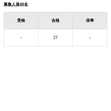
募集人員40名
受検
合格
倍率
－
27
－