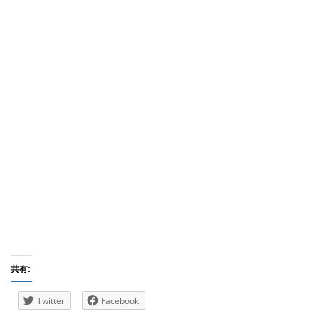
共有:
Twitter
Facebook