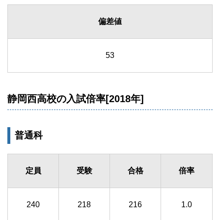
偏差値
53
静岡西高校の入試倍率[2018年]
普通科
定員
受験
合格
倍率
240
218
216
1.0