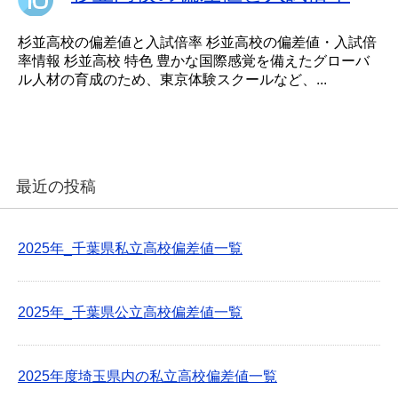
杉並高校の偏差値と入試倍率 杉並高校の偏差値・入試倍
率情報 杉並高校 特色 豊かな国際感覚を備えたグローバ
ル人材の育成のため、東京体験スクールなど、...
最近の投稿
2025年_千葉県私立高校偏差値一覧
2025年_千葉県公立高校偏差値一覧
2025年度埼玉県内の私立高校偏差値一覧