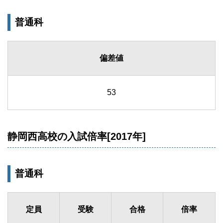
普通科
偏差値
53
静岡西高校の入試倍率[2017年]
普通科
定員
受験
合格
倍率