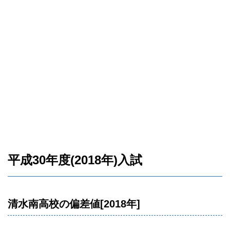
平成30年度(2018年)入試
清水南高校の偏差値[2018年]