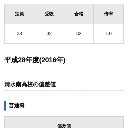
定員
受験
合格
倍率
38
32
32
1.0
平成28年度(2016年)
清水南高校の偏差値
普通科
偏差値