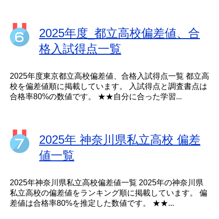
2025年度_都立高校偏差値、合
格入試得点一覧
2025年度東京都立高校偏差値、合格入試得点一覧 都立高
校を偏差値順に掲載しています。 入試得点と調査書点は
合格率80%の数値です。 ★★自分に合った学習...
2025年 神奈川県私立高校 偏差
値一覧
2025年神奈川県私立高校偏差値一覧 2025年の神奈川県
私立高校の偏差値をランキング順に掲載しています。 偏
差値は合格率80%を推定した数値です。 ★★...