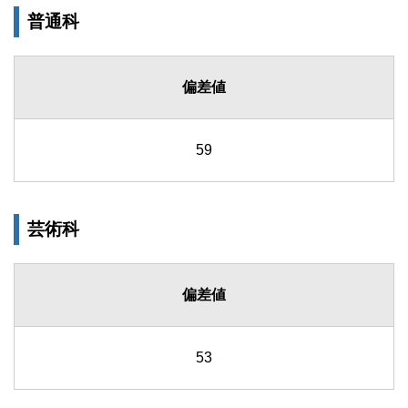
普通科
偏差値
59
芸術科
偏差値
53