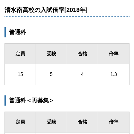
清水南高校の入試倍率[2018年]
普通科
定員
受験
合格
倍率
15
5
4
1.3
普通科＜再募集＞
定員
受験
合格
倍率