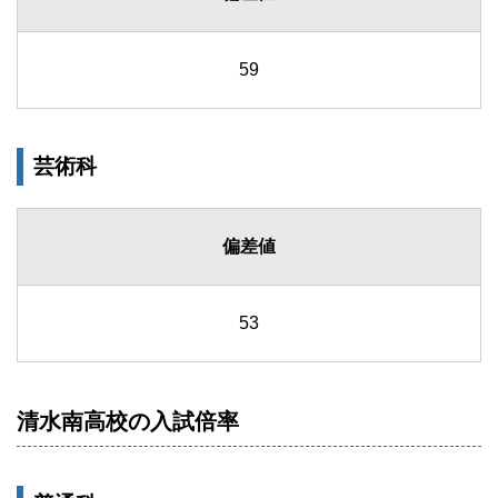
59
芸術科
偏差値
53
清水南高校の入試倍率