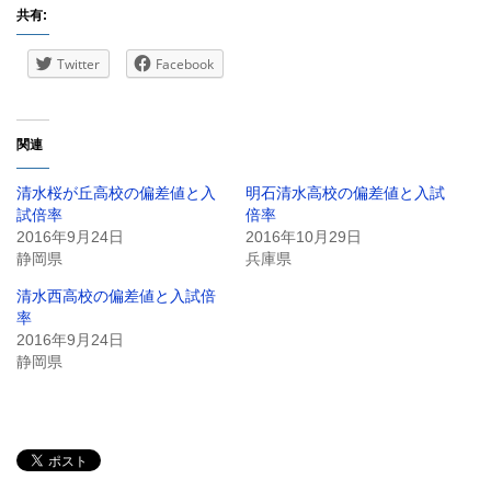
共有:
Twitter
Facebook
関連
清水桜が丘高校の偏差値と入
明石清水高校の偏差値と入試
試倍率
倍率
2016年9月24日
2016年10月29日
静岡県
兵庫県
清水西高校の偏差値と入試倍
率
2016年9月24日
静岡県