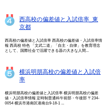
西高校の偏差値と入試倍率_東
京都
西高校の偏差値と入試倍率 西高校の偏差値・入試倍率情
報 西高校 特色 「文武二道」「自主・自律」を教育理念
として、国際社会で活躍できる器の大きな人間...
横浜明朋高校の偏差値と入試倍
率
横浜明朋高校の偏差値と入試倍率 横浜明朋高校の偏差
値・入試倍率情報 定時制普通科午前部・午後部 〒234-
0054 横浜市港南区港南台9-18-1 ...