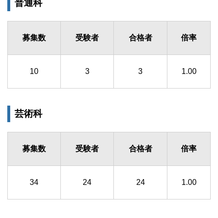
普通科
募集数
受験者
合格者
倍率
10
3
3
1.00
芸術科
募集数
受験者
合格者
倍率
34
24
24
1.00