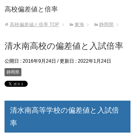
高校偏差値と倍率
高校偏差値と倍率
TOP
東海
静岡県
清水南高校の偏差値と入試倍率
公開日 :
2016年9月24日
/ 更新日 :
2022年1月24日
静岡県
清水南高等学校の偏差値と入試倍
率