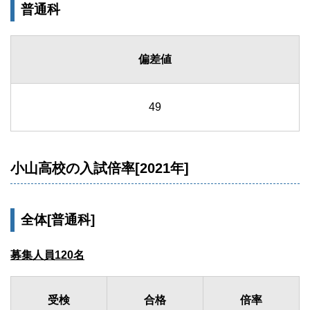
普通科
偏差値
49
小山高校の入試倍率[2021年]
全体[普通科]
募集人員120名
受検
合格
倍率