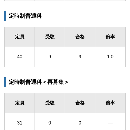
定時制普通科
定員
受験
合格
倍率
40
9
9
1.0
定時制普通科＜再募集＞
定員
受験
合格
倍率
31
0
0
―