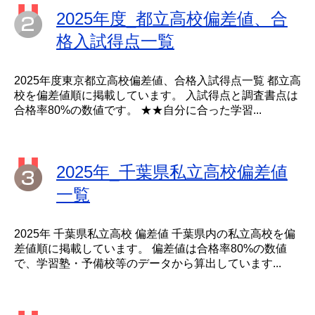
2025年度_都立高校偏差値、合
格入試得点一覧
2025年度東京都立高校偏差値、合格入試得点一覧 都立高
校を偏差値順に掲載しています。 入試得点と調査書点は
合格率80%の数値です。 ★★自分に合った学習...
2025年_千葉県私立高校偏差値
一覧
2025年 千葉県私立高校 偏差値 千葉県内の私立高校を偏
差値順に掲載しています。 偏差値は合格率80%の数値
で、学習塾・予備校等のデータから算出しています...