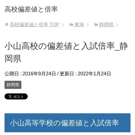
高校偏差値と倍率
高校偏差値と倍率
TOP
東海
静岡県
小山高校の偏差値と入試倍率_静
岡県
公開日 :
2016年9月24日
/ 更新日 :
2022年1月24日
静岡県
小山高等学校の偏差値と入試倍率