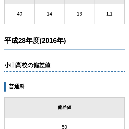
40
14
13
1.1
平成28年度(2016年)
小山高校の偏差値
普通科
偏差値
50