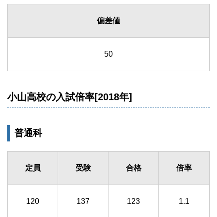
偏差値
50
小山高校の入試倍率[2018年]
普通科
定員
受験
合格
倍率
120
137
123
1.1