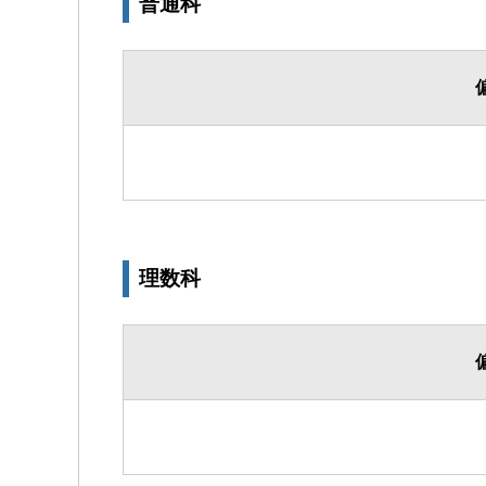
普通科
理数科