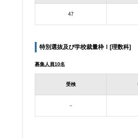
47
特別選抜及び学校裁量枠Ⅰ[理数科]
募集人員10名
受検
－