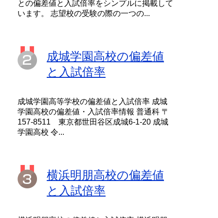
との偏差値と入試倍率をシンプルに掲載して
います。 志望校の受験の際の一つの...
成城学園高校の偏差値
と入試倍率
成城学園高等学校の偏差値と入試倍率 成城
学園高校の偏差値・入試倍率情報 普通科 〒
157-8511 東京都世田谷区成城6-1-20 成城
学園高校 令...
横浜明朋高校の偏差値
と入試倍率