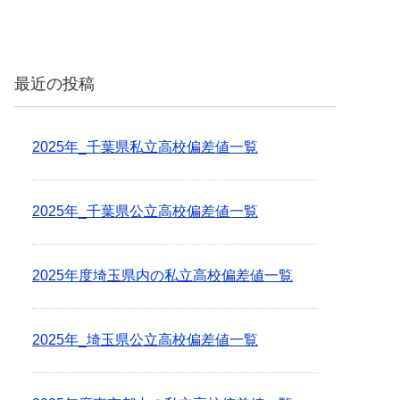
最近の投稿
2025年_千葉県私立高校偏差値一覧
2025年_千葉県公立高校偏差値一覧
2025年度埼玉県内の私立高校偏差値一覧
2025年_埼玉県公立高校偏差値一覧