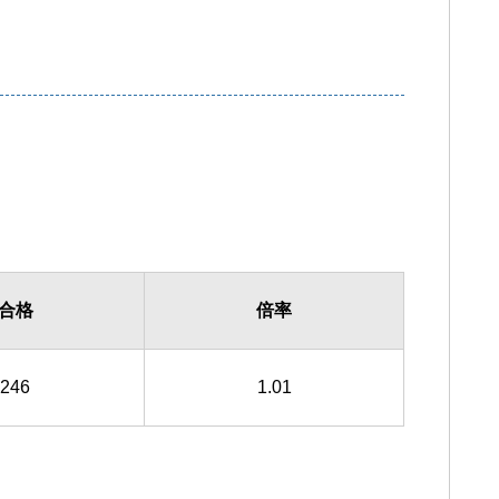
合格
倍率
246
1.01