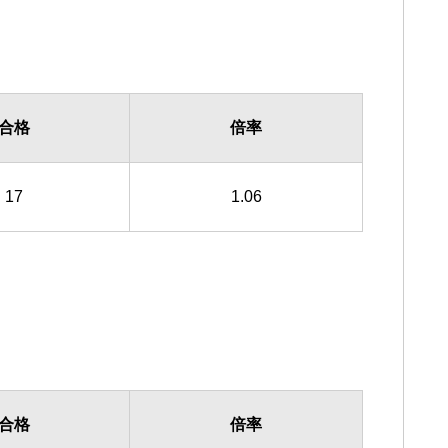
合格
倍率
17
1.06
合格
倍率