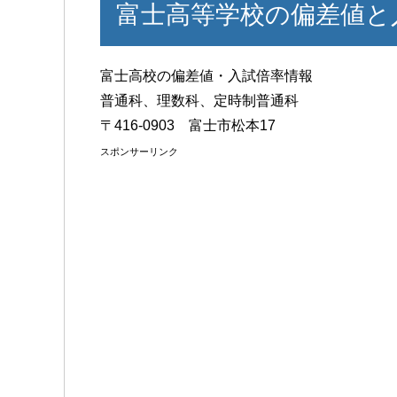
富士高等学校の偏差値と
富士高校の偏差値・入試倍率情報
普通科、理数科、定時制普通科
〒416-0903 富士市松本17
スポンサーリンク