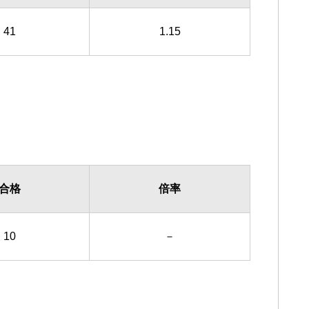
41
1.15
合格
倍率
10
－