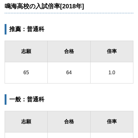
鳴海高校の入試倍率[2018年]
推薦：普通科
志願
合格
倍率
65
64
1.0
一般：普通科
志願
合格
倍率