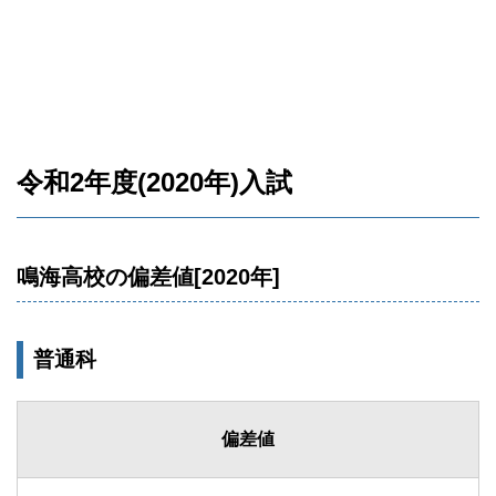
令和2年度(2020年)入試
鳴海高校の偏差値[2020年]
普通科
偏差値