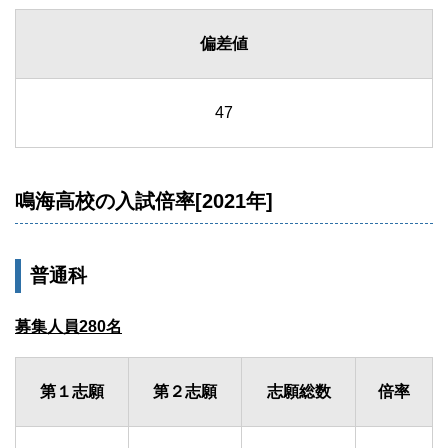
偏差値
47
鳴海高校の入試倍率[2021年]
普通科
募集人員280名
第１志願
第２志願
志願総数
倍率