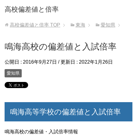
高校偏差値と倍率
高校偏差値と倍率
TOP
東海
愛知県
鳴海高校の偏差値と入試倍率
公開日 :
2016年9月27日
/ 更新日 :
2022年1月26日
愛知県
鳴海高等学校の偏差値と入試倍率
鳴海高校の偏差値・入試倍率情報