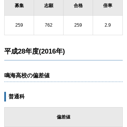
募集
志願
合格
倍率
259
762
259
2.9
平成28年度(2016年)
鳴海高校の偏差値
普通科
偏差値