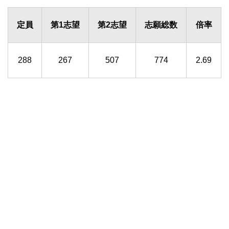
定員
第1志望
第2志望
志願総数
倍率
288
267
507
774
2.69