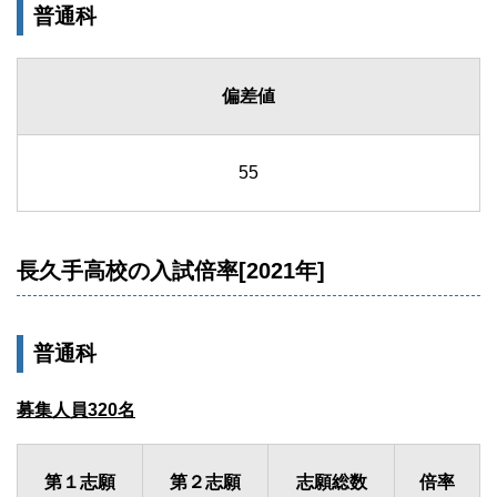
普通科
偏差値
55
長久手高校の入試倍率[2021年]
普通科
募集人員320名
第１志願
第２志願
志願総数
倍率