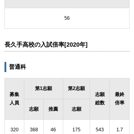
56
長久手高校の入試倍率[2020年]
普通科
第1志願
第2志願
募集
志願
最終
人員
総数
倍率
志願
推薦
志願
320
368
46
175
543
1.7