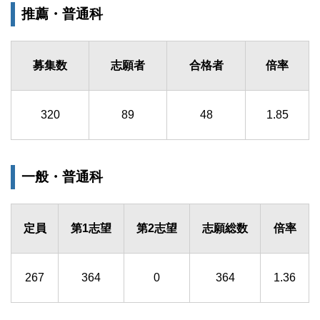
推薦・普通科
募集数
志願者
合格者
倍率
320
89
48
1.85
一般・普通科
定員
第1志望
第2志望
志願総数
倍率
267
364
0
364
1.36