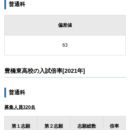
普通科
偏差値
63
豊橋東高校の入試倍率[2021年]
普通科
募集人員320名
第１志願
第２志願
志願総数
倍率