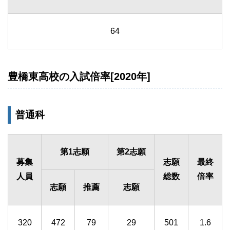
64
豊橋東高校の入試倍率[2020年]
普通科
第1志願
第2志願
募集
志願
最終
人員
総数
倍率
志願
推薦
志願
320
472
79
29
501
1.6