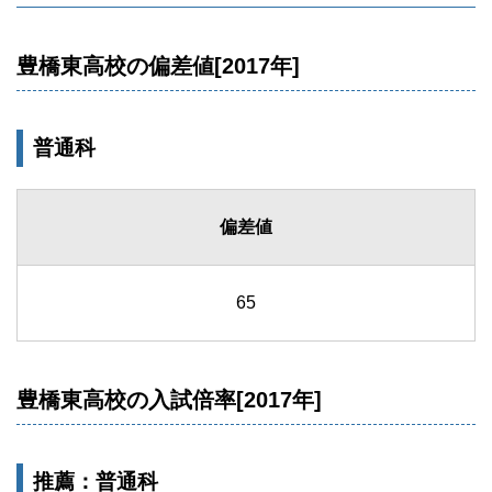
豊橋東高校の偏差値[2017年]
普通科
偏差値
65
豊橋東高校の入試倍率[2017年]
推薦：普通科