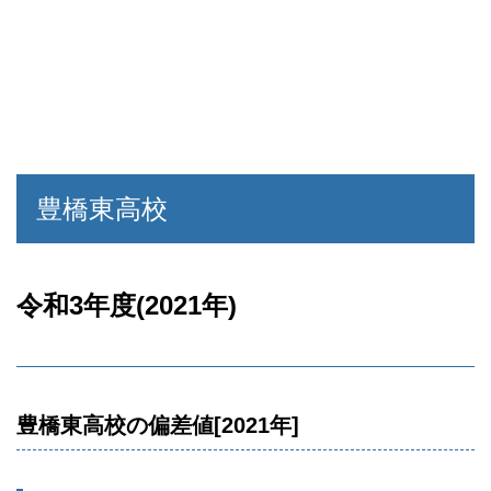
豊橋東高校
令和3年度(2021年)
豊橋東高校の偏差値[2021年]