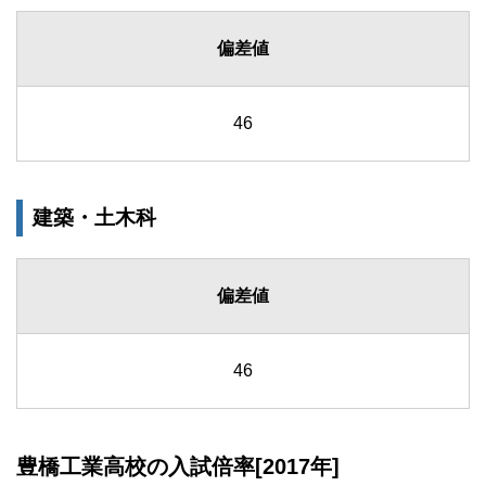
偏差値
46
建築・土木科
偏差値
46
豊橋工業高校の入試倍率[2017年]