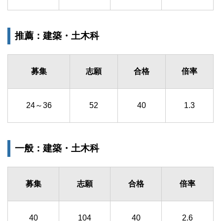
推薦：建築・土木科
募集
志願
合格
倍率
24～36
52
40
1.3
一般：建築・土木科
募集
志願
合格
倍率
40
104
40
2.6