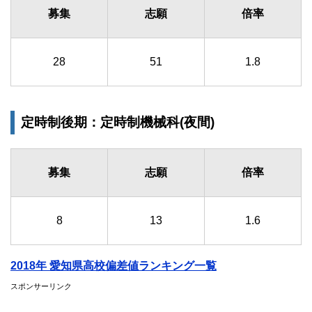
募集
志願
倍率
28
51
1.8
定時制後期：定時制機械科(夜間)
募集
志願
倍率
8
13
1.6
2018年 愛知県高校偏差値ランキング一覧
スポンサーリンク