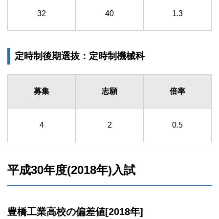
32
40
1.3
定時制後期選抜：定時制機械科
募集
志願
倍率
4
2
0.5
平成30年度(2018年)入試
豊橋工業高校の偏差値[2018年]