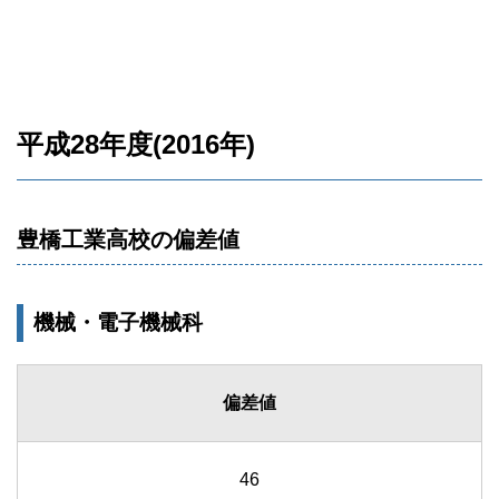
平成28年度(2016年)
豊橋工業高校の偏差値
機械・電子機械科
偏差値
46