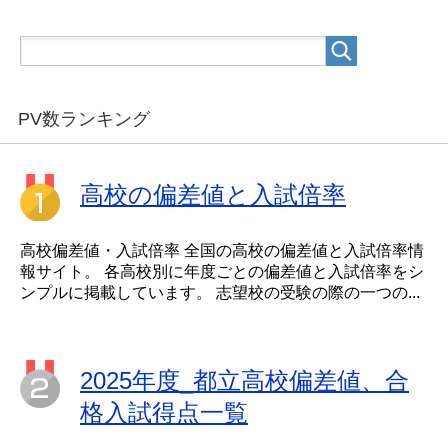
PV数ランキング
高校の偏差値と入試倍率
高校偏差値・入試倍率 全国の高校の偏差値と入試倍率情
報サイト。 各高校別に年度ごとの偏差値と入試倍率をシ
ンプルに掲載しています。 志望校の受験の際の一つの...
2025年度_都立高校偏差値、合
格入試得点一覧