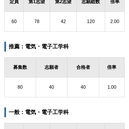
定員
第1志望
第2志望
志願総数
倍率
60
78
42
120
2.00
推薦：電気・電子工学科
募集数
志願者
合格者
倍率
80
40
40
1.00
一般：電気・電子工学科