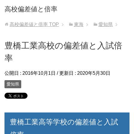
高校偏差値と倍率
高校偏差値と倍率
TOP
東海
愛知県
豊橋工業高校の偏差値と入試倍
率
公開日 :
2016年10月1日
/ 更新日 :
2020年5月30日
愛知県
豊橋工業高等学校の偏差値と入試