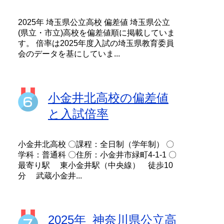
2025年 埼玉県公立高校 偏差値 埼玉県公立
(県立・市立)高校を偏差値順に掲載していま
す。 倍率は2025年度入試の埼玉県教育委員
会のデータを基にしていま...
小金井北高校の偏差値
と入試倍率
小金井北高校 〇課程：全日制（学年制） 〇
学科：普通科 〇住所：小金井市緑町4-1-1 〇
最寄り駅 東小金井駅（中央線） 徒歩10
分 武蔵小金井...
2025年_神奈川県公立高