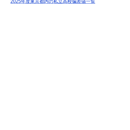
2025年度東京都内の私立高校偏差値一覧