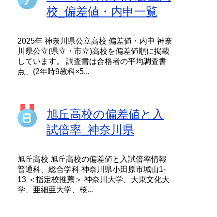
校_偏差値・内申一覧
2025年 神奈川県公立高校 偏差値・内申 神奈
川県公立(県立・市立)高校を偏差値順に掲載
しています。 調査書は合格者の平均調査書
点、(2年時9教科×5...
旭丘高校の偏差値と入
試倍率_神奈川県
旭丘高校 旭丘高校の偏差値と入試倍率情報
普通科、総合学科 神奈川県小田原市城山1-
13 ＜指定校推薦＞ 神奈川大学、大東文化大
学、亜細亜大学、桜...