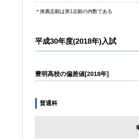
＊推薦志願は第1志願の内数である
平成30年度(2018年)入試
豊明高校の偏差値[2018年]
普通科