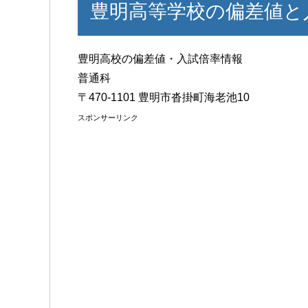
豊明高等学校の偏差値と
豊明高校の偏差値・入試倍率情報
普通科
〒470-1101 豊明市沓掛町海老池10
スポンサーリンク