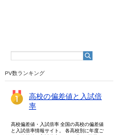
PV数ランキング
高校の偏差値と入試倍
率
高校偏差値・入試倍率 全国の高校の偏差値
と入試倍率情報サイト。 各高校別に年度ご