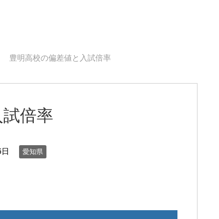
豊明高校の偏差値と入試倍率
入試倍率
6日
愛知県