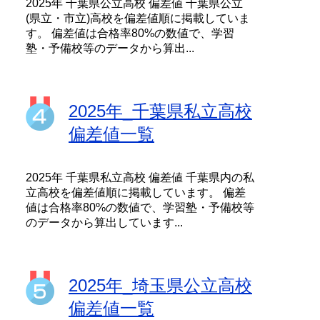
2025年 千葉県公立高校 偏差値 千葉県公立
(県立・市立)高校を偏差値順に掲載していま
す。 偏差値は合格率80%の数値で、学習
塾・予備校等のデータから算出...
2025年_千葉県私立高校
偏差値一覧
2025年 千葉県私立高校 偏差値 千葉県内の私
立高校を偏差値順に掲載しています。 偏差
値は合格率80%の数値で、学習塾・予備校等
のデータから算出しています...
2025年_埼玉県公立高校
偏差値一覧