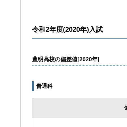
令和2年度(2020年)入試
豊明高校の偏差値[2020年]
普通科