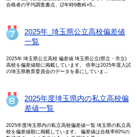
合格者の平均調査書点、(2年時9教科×5...
2025年_埼玉県公立高校偏差値
一覧
2025年 埼玉県公立高校 偏差値 埼玉県公立(県立・市立)
高校を偏差値順に掲載しています。 倍率は2025年度入試
の埼玉県教育委員会のデータを基にしていま...
2025年度埼玉県内の私立高校偏
差値一覧
2025年度埼玉県内の私立高校偏差値一覧 埼玉県の私立高
校を偏差値順に掲載しています。 偏差値は合格率80%の