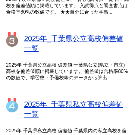
校を偏差値順に掲載しています。 入試得点と調査書点は
合格率80%の数値です。 ★★自分に合った学習...
2025年_千葉県公立高校偏差値
一覧
2025年 千葉県公立高校 偏差値 千葉県公立(県立・市立)
高校を偏差値順に掲載しています。 偏差値は合格率80%
の数値で、学習塾・予備校等のデータから算出...
2025年_千葉県私立高校偏差値
一覧
2025年 千葉県私立高校 偏差値 千葉県内の私立高校を偏