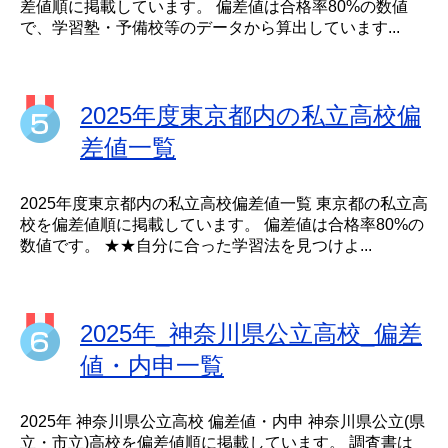
差値順に掲載しています。 偏差値は合格率80%の数値
で、学習塾・予備校等のデータから算出しています...
2025年度東京都内の私立高校偏
差値一覧
2025年度東京都内の私立高校偏差値一覧 東京都の私立高
校を偏差値順に掲載しています。 偏差値は合格率80%の
数値です。 ★★自分に合った学習法を見つけよ...
2025年_神奈川県公立高校_偏差
値・内申一覧
2025年 神奈川県公立高校 偏差値・内申 神奈川県公立(県
立・市立)高校を偏差値順に掲載しています。 調査書は