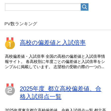
PV数ランキング
高校の偏差値と入試倍率
高校偏差値・入試倍率 全国の高校の偏差値と入試倍率情
報サイト。 各高校別に年度ごとの偏差値と入試倍率をシ
ンプルに掲載しています。 志望校の受験の際の一つの...
2025年度_都立高校偏差値、合
格入試得点一覧
2025年度東京都立高校偏差値、合格入試得点一覧 都立高