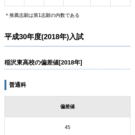
＊推薦志願は第1志願の内数である
平成30年度(2018年)入試
稲沢東高校の偏差値[2018年]
普通科
偏差値
45