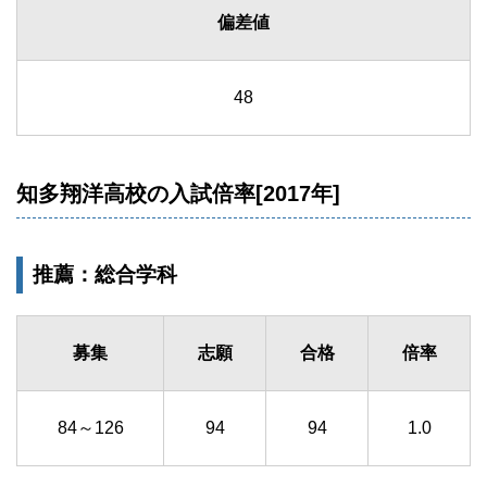
偏差値
48
知多翔洋高校の入試倍率[2017年]
推薦：総合学科
募集
志願
合格
倍率
84～126
94
94
1.0