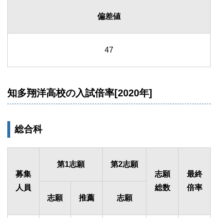
偏差値
47
知多翔洋高校の入試倍率[2020年]
総合科
第1志願
第2志願
募集
志願
最終
人員
総数
倍率
志願
推薦
志願