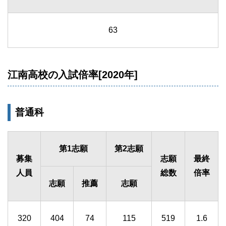
63
江南高校の入試倍率[2020年]
普通科
第1志願
第2志願
募集
志願
最終
人員
総数
倍率
志願
推薦
志願
320
404
74
115
519
1.6