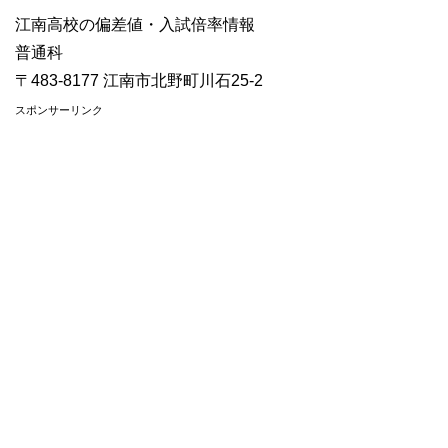
江南高校の偏差値・入試倍率情報
普通科
〒483-8177 江南市北野町川石25-2
スポンサーリンク