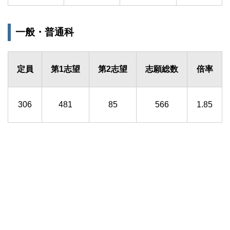
一般・普通科
定員
第1志望
第2志望
志願総数
倍率
306
481
85
566
1.85