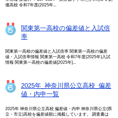
価高校 令和7年度(2025年...
関東第一高校の偏差値と入試倍
率
関東第一高校の偏差値と入試倍率 関東第一高校の偏差
値・入試倍率情報 関東第一高校 令和7年度(2025年)入試
情報 関東第一高校の偏差値[2025年]...
2025年_神奈川県公立高校_偏差
値・内申一覧
2025年 神奈川県公立高校 偏差値・内申 神奈川県公立(県
立・市立)高校を偏差値順に掲載しています。 調査書は