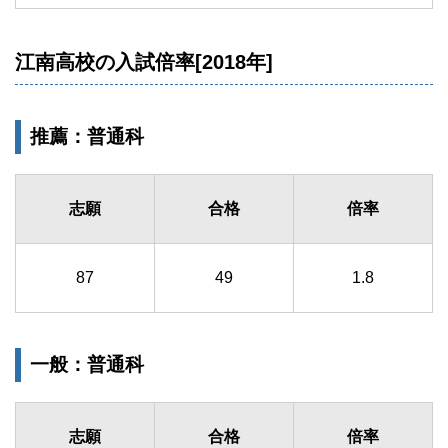
江南高校の入試倍率[2018年]
推薦：普通科
志願
合格
倍率
87
49
1.8
一般：普通科
志願
合格
倍率