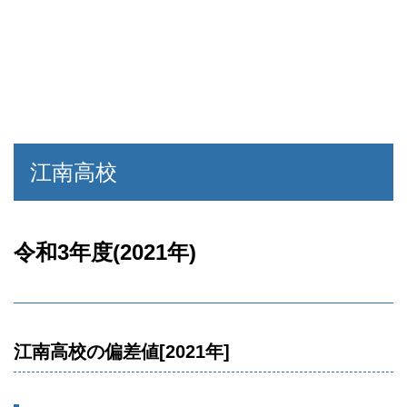
江南高校
令和3年度(2021年)
江南高校の偏差値[2021年]