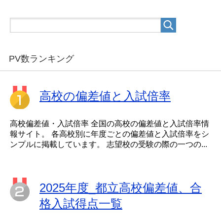
PV数ランキング
高校の偏差値と入試倍率
高校偏差値・入試倍率 全国の高校の偏差値と入試倍率情
報サイト。 各高校別に年度ごとの偏差値と入試倍率をシ
ンプルに掲載しています。 志望校の受験の際の一つの...
2025年度_都立高校偏差値、合
格入試得点一覧