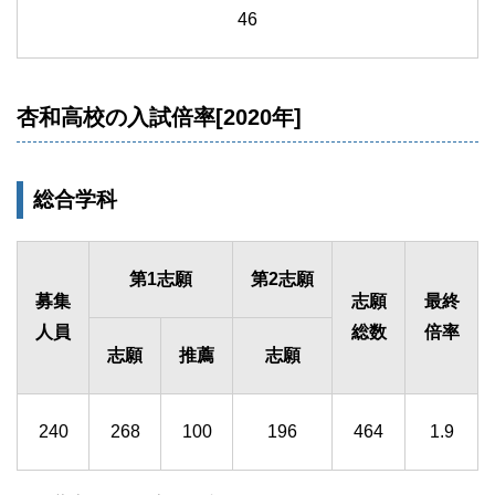
46
杏和高校の入試倍率[2020年]
総合学科
第1志願
第2志願
募集
志願
最終
人員
総数
倍率
志願
推薦
志願
240
268
100
196
464
1.9