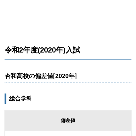
令和2年度(2020年)入試
杏和高校の偏差値[2020年]
総合学科
偏差値