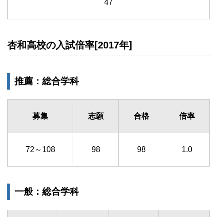
47
杏和高校の入試倍率[2017年]
推薦：総合学科
募集
志願
合格
倍率
72～108
98
98
1.0
一般：総合学科