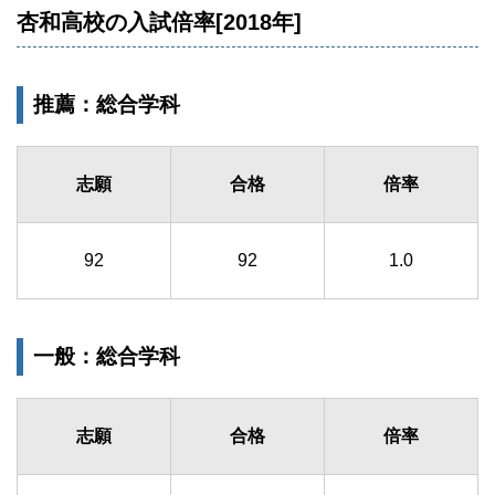
杏和高校の入試倍率[2018年]
推薦：総合学科
志願
合格
倍率
92
92
1.0
一般：総合学科
志願
合格
倍率