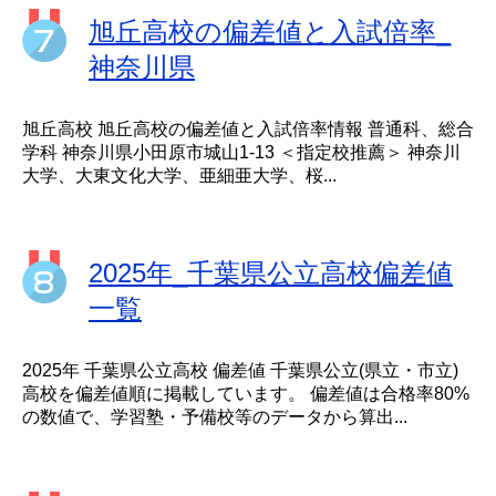
旭丘高校の偏差値と入試倍率_
神奈川県
旭丘高校 旭丘高校の偏差値と入試倍率情報 普通科、総合
学科 神奈川県小田原市城山1-13 ＜指定校推薦＞ 神奈川
大学、大東文化大学、亜細亜大学、桜...
2025年_千葉県公立高校偏差値
一覧
2025年 千葉県公立高校 偏差値 千葉県公立(県立・市立)
高校を偏差値順に掲載しています。 偏差値は合格率80%
の数値で、学習塾・予備校等のデータから算出...