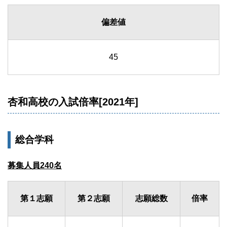
偏差値
45
杏和高校の入試倍率[2021年]
総合学科
募集人員240名
第１志願
第２志願
志願総数
倍率