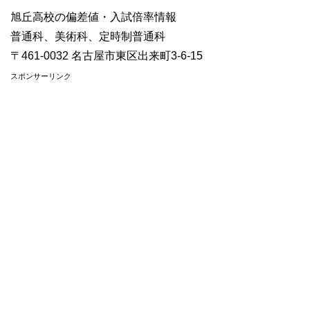
旭丘高校の偏差値・入試倍率情報
普通科、美術科、定時制普通科
〒461-0032 名古屋市東区出来町3-6-15
スポンサーリンク