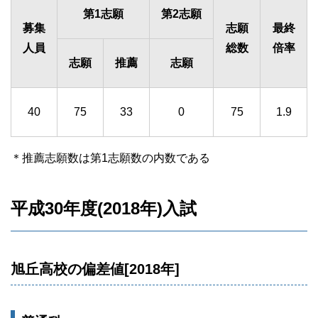
第1志願
第2志願
募集
志願
最終
人員
総数
倍率
志願
推薦
志願
40
75
33
0
75
1.9
＊推薦志願数は第1志願数の内数である
平成30年度(2018年)入試
旭丘高校の偏差値[2018年]