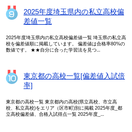
2025年度埼玉県内の私立高校偏
差値一覧
2025年度埼玉県内の私立高校偏差値一覧 埼玉県の私立高
校を偏差値順に掲載しています。 偏差値は合格率80%の
数値です。 ★★自分に合った学習法を見つ...
東京都の高校一覧[偏差値入試倍
率]
東京都の高校一覧 東京都内の高校(県立高校、市立高
校、私立高校)をエリア（区市町)別に掲載 2025年度_都
立高校偏差値、合格入試得点一覧 2025年度_...