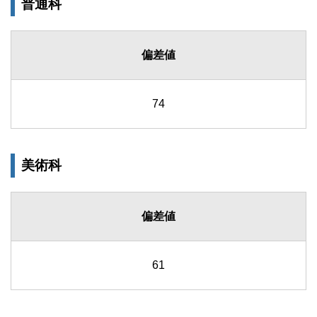
普通科
偏差値
74
美術科
偏差値
61