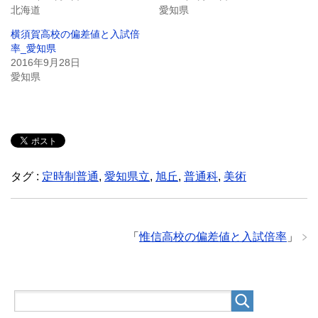
北海道
愛知県
横須賀高校の偏差値と入試倍
率_愛知県
2016年9月28日
愛知県
タグ :
定時制普通
,
愛知県立
,
旭丘
,
普通科
,
美術
「
惟信高校の偏差値と入試倍率
」