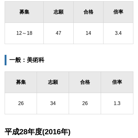
募集
志願
合格
倍率
12～18
47
14
3.4
一般：美術科
募集
志願
合格
倍率
26
34
26
1.3
平成28年度(2016年)