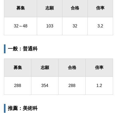
募集
志願
合格
倍率
32～48
103
32
3.2
一般：普通科
募集
志願
合格
倍率
288
354
288
1.2
推薦：美術科