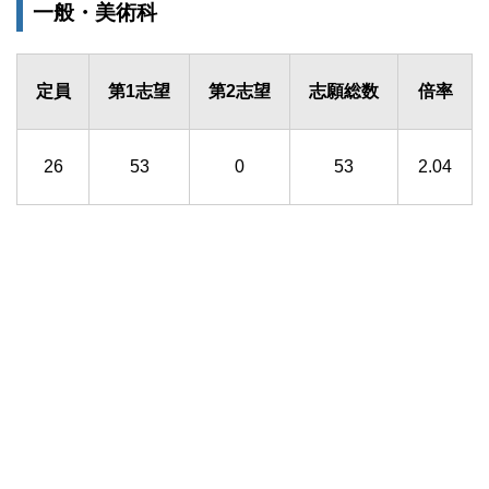
一般・美術科
定員
第1志望
第2志望
志願総数
倍率
26
53
0
53
2.04