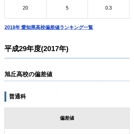
20
5
0.3
2018年 愛知県高校偏差値ランキング一覧
平成29年度(2017年)
旭丘高校の偏差値
普通科
偏差値