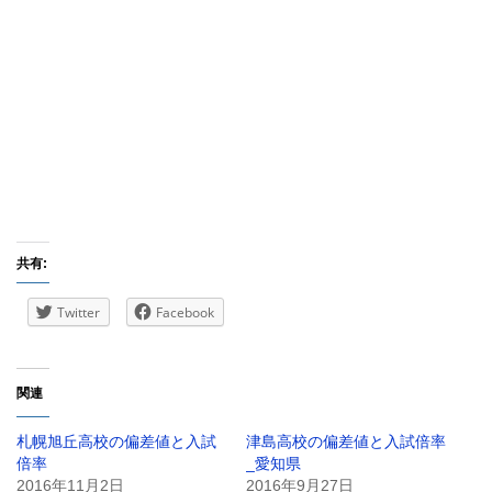
共有:
Twitter
Facebook
関連
札幌旭丘高校の偏差値と入試
津島高校の偏差値と入試倍率
倍率
_愛知県
2016年11月2日
2016年9月27日