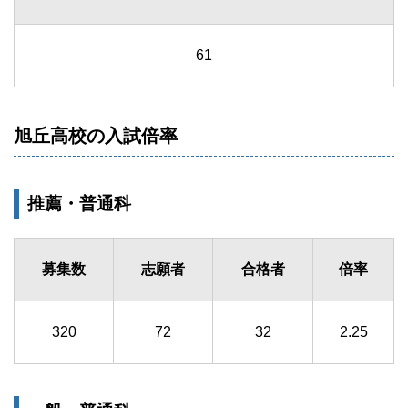
61
旭丘高校の入試倍率
推薦・普通科
募集数
志願者
合格者
倍率
320
72
32
2.25