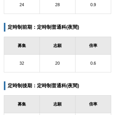
24
28
0.9
定時制前期：定時制普通科(夜間)
募集
志願
倍率
32
20
0.6
定時制後期：定時制普通科(夜間)
募集
志願
倍率