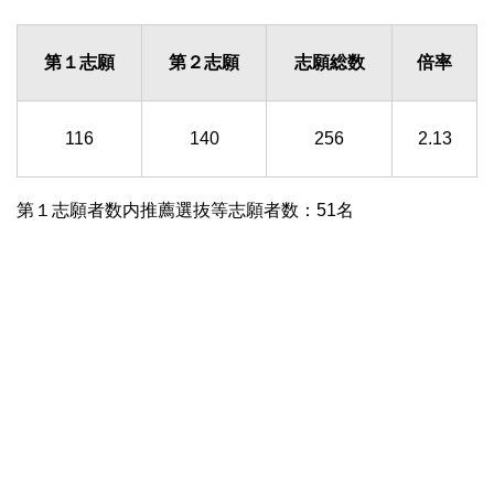
第１志願
第２志願
志願総数
倍率
116
140
256
2.13
第１志願者数内推薦選抜等志願者数：51名