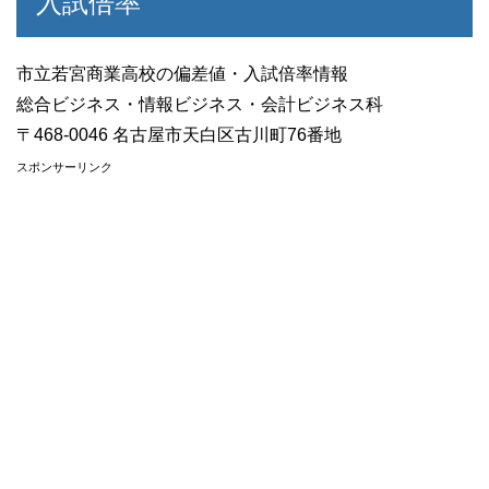
入試倍率
市立若宮商業高校の偏差値・入試倍率情報
総合ビジネス・情報ビジネス・会計ビジネス科
〒468-0046 名古屋市天白区古川町76番地
スポンサーリンク