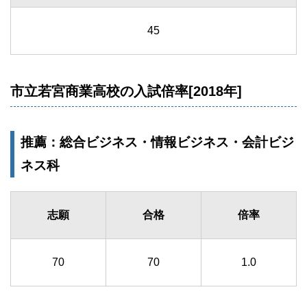
45
市立若宮商業高校の入試倍率[2018年]
推薦：総合ビジネス・情報ビジネス・会計ビジ
ネス科
志願
合格
倍率
70
70
1.0