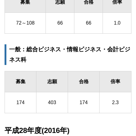
募集
志願
合格
倍率
72～108
66
66
1.0
一般：総合ビジネス・情報ビジネス・会計ビジ
ネス科
募集
志願
合格
倍率
174
403
174
2.3
平成28年度(2016年)