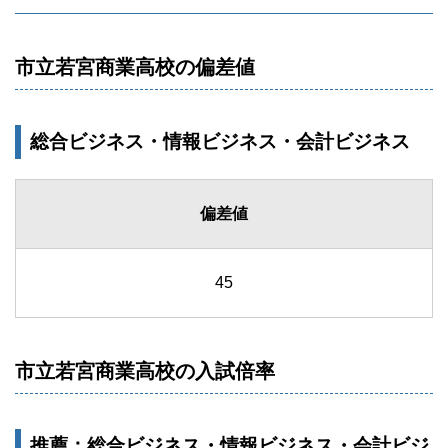
市立若宮商業高校の偏差値
総合ビジネス・情報ビジネス・会計ビジネス
偏差値
45
市立若宮商業高校の入試倍率
推薦：総合ビジネス・情報ビジネス・会計ビジ