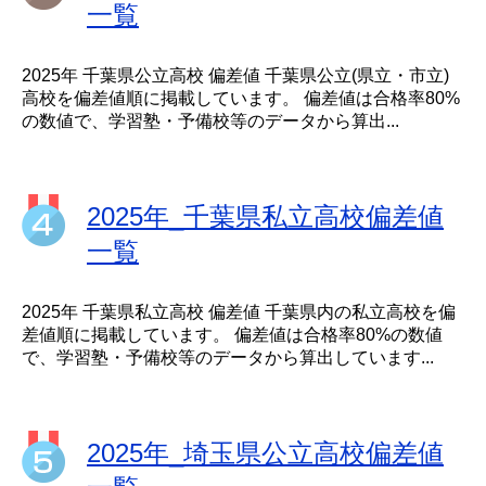
一覧
2025年 千葉県公立高校 偏差値 千葉県公立(県立・市立)
高校を偏差値順に掲載しています。 偏差値は合格率80%
の数値で、学習塾・予備校等のデータから算出...
2025年_千葉県私立高校偏差値
一覧
2025年 千葉県私立高校 偏差値 千葉県内の私立高校を偏
差値順に掲載しています。 偏差値は合格率80%の数値
で、学習塾・予備校等のデータから算出しています...
2025年_埼玉県公立高校偏差値