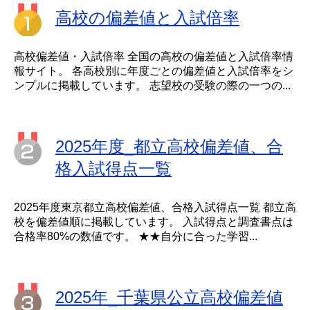
高校の偏差値と入試倍率
高校偏差値・入試倍率 全国の高校の偏差値と入試倍率情
報サイト。 各高校別に年度ごとの偏差値と入試倍率をシ
ンプルに掲載しています。 志望校の受験の際の一つの...
2025年度_都立高校偏差値、合
格入試得点一覧
2025年度東京都立高校偏差値、合格入試得点一覧 都立高
校を偏差値順に掲載しています。 入試得点と調査書点は
合格率80%の数値です。 ★★自分に合った学習...
2025年_千葉県公立高校偏差値