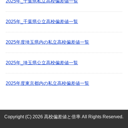
2025年_千葉県私立高校偏差値一覧
2025年_千葉県公立高校偏差値一覧
2025年度埼玉県内の私立高校偏差値一覧
2025年_埼玉県公立高校偏差値一覧
2025年度東京都内の私立高校偏差値一覧
Copyright (C) 2026 高校偏差値と倍率
All Rights Reserved.