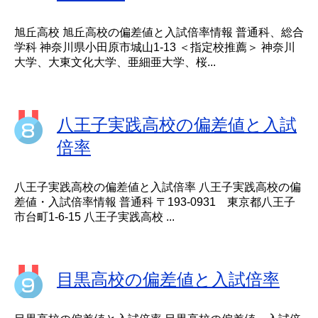
旭丘高校 旭丘高校の偏差値と入試倍率情報 普通科、総合
学科 神奈川県小田原市城山1-13 ＜指定校推薦＞ 神奈川
大学、大東文化大学、亜細亜大学、桜...
八王子実践高校の偏差値と入試
倍率
八王子実践高校の偏差値と入試倍率 八王子実践高校の偏
差値・入試倍率情報 普通科 〒193-0931 東京都八王子
市台町1-6-15 八王子実践高校 ...
目黒高校の偏差値と入試倍率