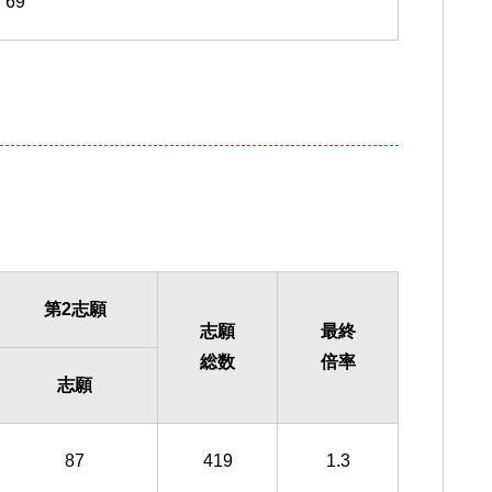
69
第2志願
志願
最終
総数
倍率
志願
87
419
1.3