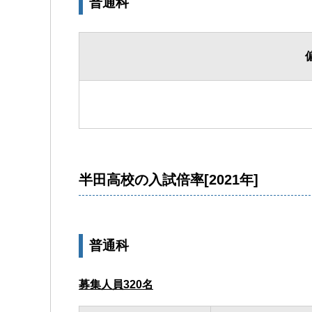
普通科
半田高校の入試倍率[2021年]
普通科
募集人員320名