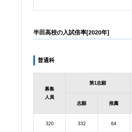
半田高校の入試倍率[2020年]
普通科
第1志願
募集
人員
志願
推薦
320
332
64