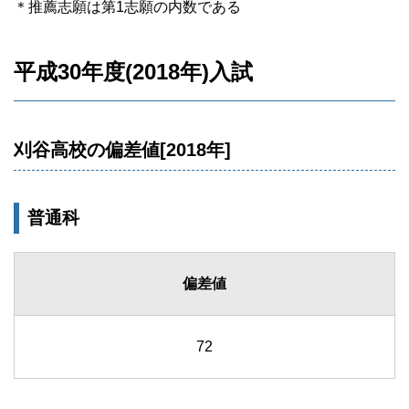
＊推薦志願は第1志願の内数である
平成30年度(2018年)入試
刈谷高校の偏差値[2018年]
普通科
偏差値
72