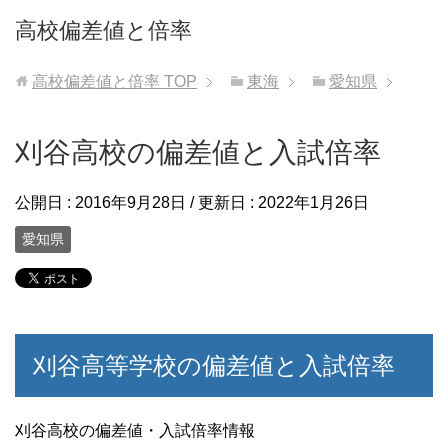
高校偏差値と倍率
高校偏差値と倍率
TOP
東海
愛知県
刈谷高校の偏差値と入試倍率
公開日 :
2016年9月28日
/ 更新日 :
2022年1月26日
愛知県
刈谷高等学校の偏差値と入試倍率
刈谷高校の偏差値・入試倍率情報