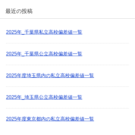
最近の投稿
2025年_千葉県私立高校偏差値一覧
2025年_千葉県公立高校偏差値一覧
2025年度埼玉県内の私立高校偏差値一覧
2025年_埼玉県公立高校偏差値一覧
2025年度東京都内の私立高校偏差値一覧