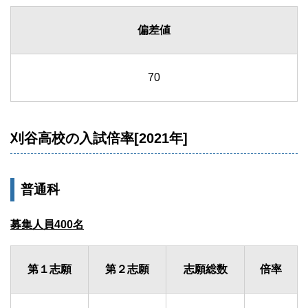
偏差値
70
刈谷高校の入試倍率[2021年]
普通科
募集人員400名
第１志願
第２志願
志願総数
倍率