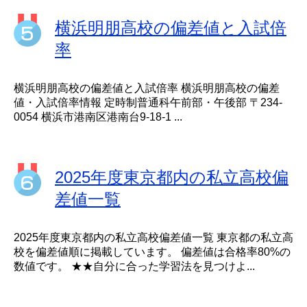
横浜明朋高校の偏差値と入試倍
率
横浜明朋高校の偏差値と入試倍率 横浜明朋高校の偏差
値・入試倍率情報 定時制普通科午前部・午後部 〒234-
0054 横浜市港南区港南台9-18-1 ...
2025年度東京都内の私立高校偏
差値一覧
2025年度東京都内の私立高校偏差値一覧 東京都の私立高
校を偏差値順に掲載しています。 偏差値は合格率80%の
数値です。 ★★自分に合った学習法を見つけよ...