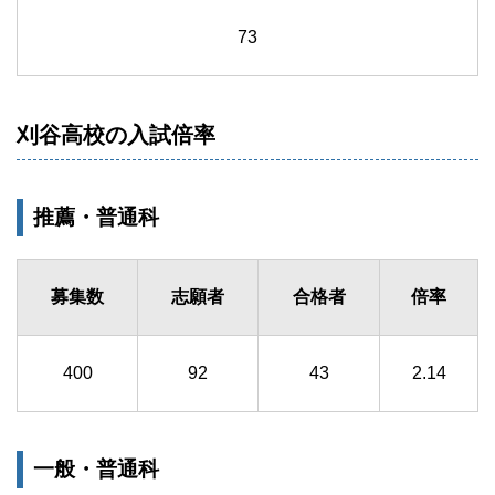
73
刈谷高校の入試倍率
推薦・普通科
募集数
志願者
合格者
倍率
400
92
43
2.14
一般・普通科