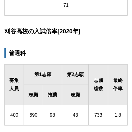
71
刈谷高校の入試倍率[2020年]
普通科
第1志願
第2志願
募集
志願
最終
人員
総数
倍率
志願
推薦
志願
400
690
98
43
733
1.8